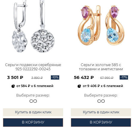
Серьги подвески серебряные
Серьги золотые 585 с
925 0222292-00245
топазами и аметистами
2101828М00900
3 501 ₽
56 432 ₽
-10%
-17%
3 890 ₽
67 990 ₽
от
584 ₽
x 6 платежей
от
9 406 ₽
x 6 платежей
Выберите размер
:
Выберите размер
:
Купить в один клик
Купить в один клик
В КОРЗИНУ
В КОРЗИНУ