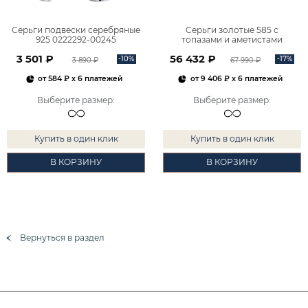
Серьги подвески серебряные
Серьги золотые 585 с
925 0222292-00245
топазами и аметистами
2101828М00900
3 501 ₽
56 432 ₽
-10%
-17%
3 890 ₽
67 990 ₽
от
584 ₽
x 6 платежей
от
9 406 ₽
x 6 платежей
Выберите размер
:
Выберите размер
:
Купить в один клик
Купить в один клик
В КОРЗИНУ
В КОРЗИНУ
Вернуться в раздел