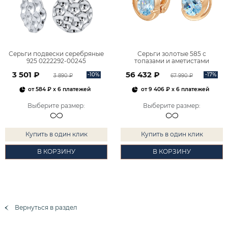
Серьги подвески серебряные
Серьги золотые 585 с
925 0222292-00245
топазами и аметистами
2101828М00900
3 501 ₽
56 432 ₽
-10%
-17%
3 890 ₽
67 990 ₽
от
584 ₽
x 6 платежей
от
9 406 ₽
x 6 платежей
Выберите размер
:
Выберите размер
:
Купить в один клик
Купить в один клик
В КОРЗИНУ
В КОРЗИНУ
Вернуться в раздел