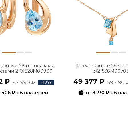
золотые 585 с топазами
Колье золотое 585 с 
истами 2101828М00900
3121836М0070
2 ₽
49 377 ₽
67 990 ₽
59 490 
-17%
 406 ₽
x 6 платежей
от
8 230 ₽
x 6 пл
В КОРЗИНУ
В КОРЗИНУ