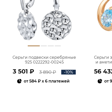
Серьги подвески серебряные
Серьги 
925 0222292-00245
и амет
3 501 ₽
56 43
3 890 ₽
-10%
от
584 ₽
x 6 платежей
от
9
В КОРЗИНУ