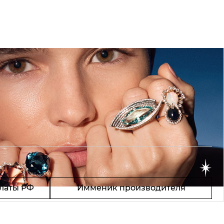
латы РФ
Имменик производителя