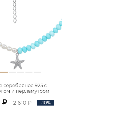
е серебряное 925 с
гом и перламутром
3121834Л05975
 ₽
2 610 ₽
-10%
В КОРЗИНУ