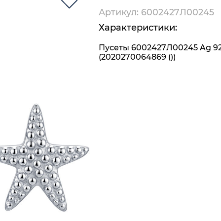
Артикул: 6002427Л00245
Характеристики:
Пусеты 6002427Л00245 Ag 9
(2020270064869 ())