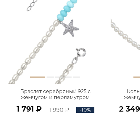
Браслет серебряный 925 с
Коль
жемчугом и перламутром
жемчу
7121834Л05975
1 791 ₽
2 349
1 990 ₽
-10%
В КОРЗИНУ