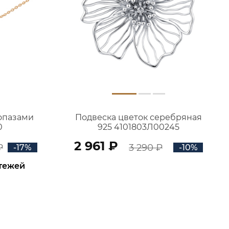
топазами
Подвеска цветок серебряная
0
925 4101803Л00245
2 961 ₽
₽
3 290 ₽
-17%
-10%
атежей
В КОРЗИНУ