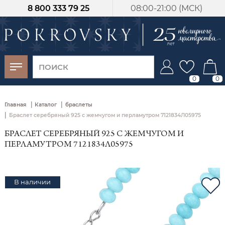
8 800 333 79 25
08:00-21:00 (МСК)
-30%
от 15 дней с
момента оплаты
0
0
|
|
Главная
Каталог
браслеты
|
Браслет серебряный 925 с жемчугом и перламутром 7121834Л05975
БРАСЛЕТ СЕРЕБРЯНЫЙ 925 С ЖЕМЧУГОМ И
ПЕРЛАМУТРОМ 7121834Л05975
В наличии