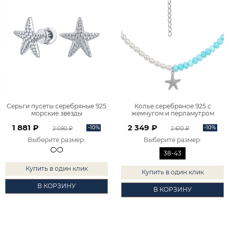
Серьги пусеты серебряные 925
Колье серебряное 925 с
морские звезды
жемчугом и перламутром
6002427Л00245
3121834Л05975
1 881 ₽
2 349 ₽
-10%
-10%
2 090 ₽
2 610 ₽
Выберите размер
:
Выберите размер
:
38-43
Купить в один клик
Купить в один клик
В КОРЗИНУ
В КОРЗИНУ