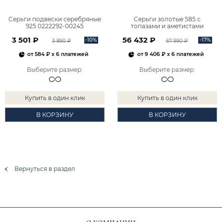
Серьги подвески серебряные
Серьги золотые 585 с
925 0222292-00245
топазами и аметистами
2101828М00900
3 501 ₽
56 432 ₽
-10%
-17%
3 890 ₽
67 990 ₽
от
584 ₽
x 6 платежей
от
9 406 ₽
x 6 платежей
Выберите размер
:
Выберите размер
:
Купить в один клик
Купить в один клик
В КОРЗИНУ
В КОРЗИНУ
Вернуться в раздел