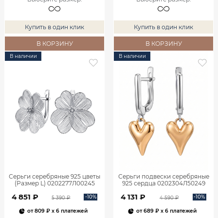
Купить в один клик
Купить в один клик
В КОРЗИНУ
В КОРЗИНУ
В наличии
В наличии
Серьги серебряные 925 цветы
Серьги подвески серебряные
(Размер L) 0202277Л00245
925 сердца 0202304Л50249
4 851 ₽
4 131 ₽
-10%
-10%
5 390 ₽
4 590 ₽
от
809 ₽
x 6 платежей
от
689 ₽
x 6 платежей