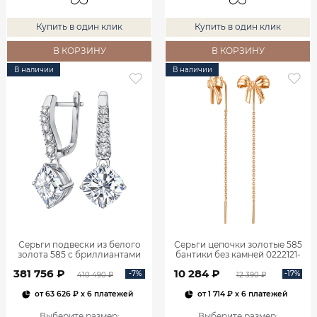
Купить в один клик
Купить в один клик
В КОРЗИНУ
В КОРЗИНУ
В наличии
В наличии
Серьги подвески из белого
Серьги цепочки золотые 585
золота 585 с бриллиантами
бантики без камней 0222121-
2,06 карата 2101800М06442
00240
381 756 ₽
10 284 ₽
-7%
-17%
410 490 ₽
12 390 ₽
от
63 626 ₽
x 6 платежей
от
1 714 ₽
x 6 платежей
Выберите размер
:
Выберите размер
: