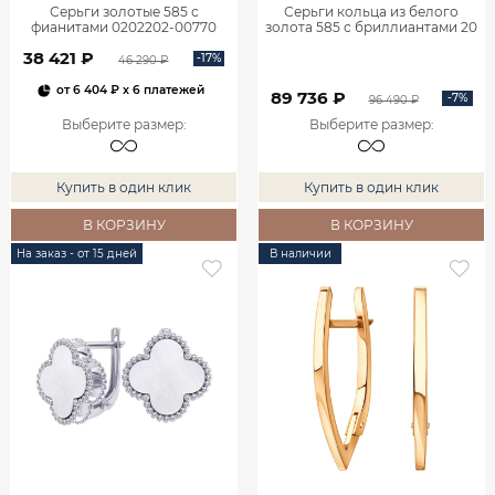
Серьги золотые 585 с
Серьги кольца из белого
фианитами 0202202-00770
золота 585 с бриллиантами 20
мм 0201657-02732
38 421 ₽
-17%
46 290 ₽
от
6 404 ₽
x 6 платежей
89 736 ₽
-7%
96 490 ₽
Выберите размер
:
Выберите размер
:
Купить в один клик
Купить в один клик
В КОРЗИНУ
В КОРЗИНУ
На заказ - от 15 дней
В наличии