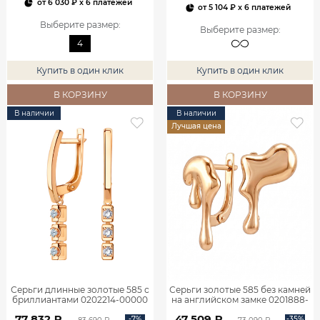
от
6 030 ₽
x 6 платежей
от
5 104 ₽
x 6 платежей
Выберите размер
:
Выберите размер
:
4
Купить в один клик
Купить в один клик
В КОРЗИНУ
В КОРЗИНУ
В наличии
В наличии
Лучшая цена
Серьги длинные золотые 585 с
Серьги золотые 585 без камней
бриллиантами 0202214-00000
на английском замке 0201888-
00240
77 832 ₽
47 509 ₽
-7%
-35%