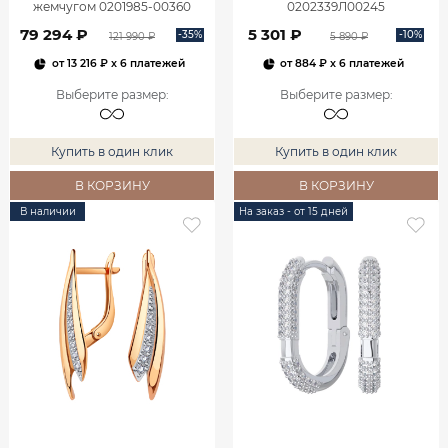
жемчугом 0201985-00360
0202339Л00245
79 294 ₽
5 301 ₽
-35%
-10%
121 990 ₽
5 890 ₽
от
13 216 ₽
x 6 платежей
от
884 ₽
x 6 платежей
Выберите размер
:
Выберите размер
:
Купить в один клик
Купить в один клик
В КОРЗИНУ
В КОРЗИНУ
В наличии
На заказ - от 15 дней