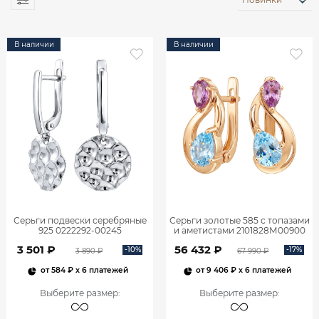
В наличии
В наличии
Серьги подвески серебряные
Серьги золотые 585 с топазами
925 0222292-00245
и аметистами 2101828М00900
3 501 ₽
56 432 ₽
-10%
-17%
3 890 ₽
67 990 ₽
от
584 ₽
x 6 платежей
от
9 406 ₽
x 6 платежей
Выберите размер
:
Выберите размер
: