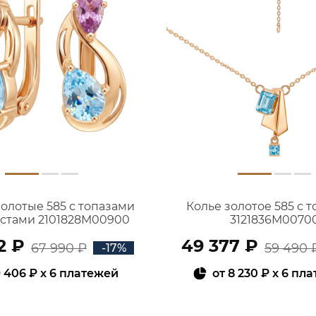
золотые 585 с топазами
Колье золотое 585 с 
истами 2101828М00900
3121836М0070
2 ₽
49 377 ₽
67 990 ₽
59 490 
-17%
 406 ₽
x 6 платежей
от
8 230 ₽
x 6 пл
В КОРЗИНУ
В КОРЗИНУ