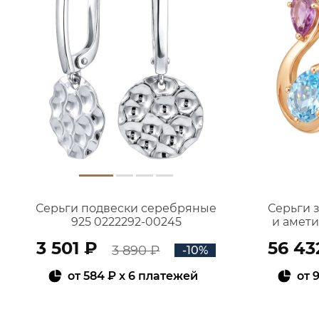
Серьги подвески серебряные
Серьги 
925 0222292-00245
и амет
3 501 ₽
56 43
3 890 ₽
-10%
от
584 ₽
x 6 платежей
от
9
В КОРЗИНУ