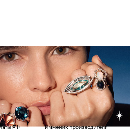
латы РФ
Имменик производителя