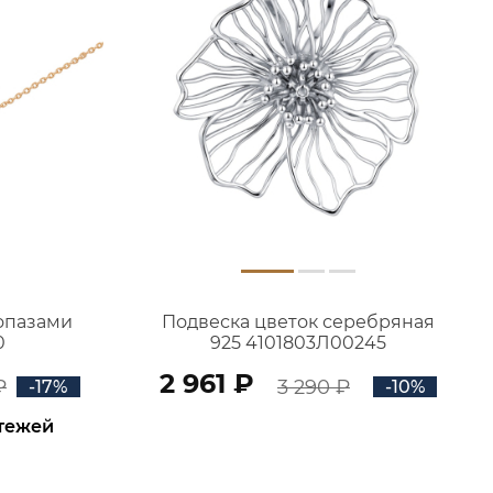
топазами
Подвеска цветок серебряная
0
925 4101803Л00245
2 961 ₽
₽
3 290 ₽
-17%
-10%
атежей
В КОРЗИНУ