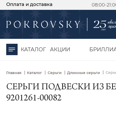
Оплата и доставка
08:00-21:
-30%
от 15 дней с
момента оплаты
КАТАЛОГ
АКЦИИ
БРИЛЛИ
|
|
|
|
Серь
Главная
Каталог
Серьги
Длинные серьги
СЕРЬГИ ПОДВЕСКИ ИЗ Б
9201261-00082