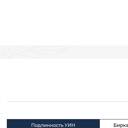
Н
Подлинность УИН
Бирка