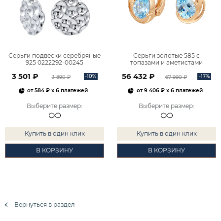
Серьги подвески серебряные
Серьги золотые 585 с
925 0222292-00245
топазами и аметистами
2101828М00900
3 501 ₽
56 432 ₽
-10%
-17%
3 890 ₽
67 990 ₽
от
584 ₽
x 6 платежей
от
9 406 ₽
x 6 платежей
Выберите размер
:
Выберите размер
:
Купить в один клик
Купить в один клик
В КОРЗИНУ
В КОРЗИНУ
Вернуться в раздел