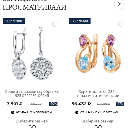
ПРОСМАТРИВАЛИ
В наличии
В наличии
Серьги подвески серебряные
Серьги золотые 585 с
925 0222292-00245
топазами и аметистами
2101828М00900
3 501 ₽
56 432 ₽
-10%
-17%
3 890 ₽
67 990 ₽
от
584 ₽
x 6 платежей
от
9 406 ₽
x 6 платежей
Выберите размер
:
Выберите размер
: