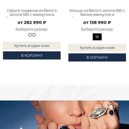
Серьги подвески из белого
Кольцо из белого золота 585 с
золота 585 с жемчугом и
белым жемчугом и
бриллиантами 9201261-00082
бриллиантами 9101261-00082
от 282 990 ₽
от 138 990 ₽
Выберите размер
:
Выберите размер
:
18
Купить в один клик
Купить в один клик
В КОРЗИНУ
В КОРЗИНУ