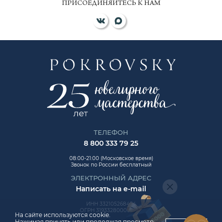
ПРИСОЕДИНЯЙТЕСЬ К НАМ
ТЕЛЕФОН
8 800 333 79 25
08:00-21:00 (Московское время)
Звонок по России бесплатный
ЭЛЕКТРОННЫЙ АДРЕС
Написать на e-mail
ИНН 332105268454
ОГРН 319332800006992
На сайте используются cookie.
Нажимая принять или продолжая просмотр