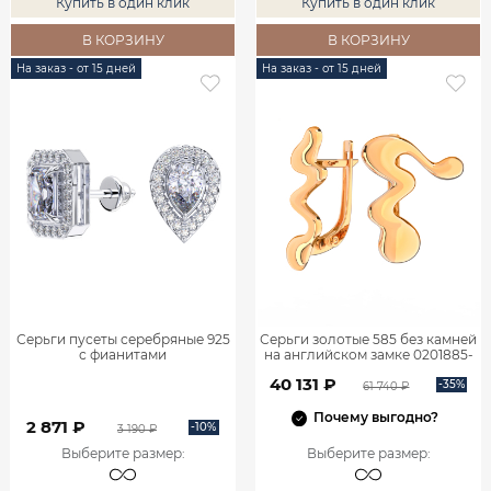
Купить в один клик
Купить в один клик
В КОРЗИНУ
В КОРЗИНУ
На заказ - от 15 дней
На заказ - от 15 дней
Серьги пусеты серебряные 925
Серьги золотые 585 без камней
с фианитами
на английском замке 0201885-
00240
40 131 ₽
-35%
61 740 ₽
Почему выгодно?
2 871 ₽
-10%
3 190 ₽
Выберите размер
:
Выберите размер
: