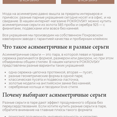
В КОРЗИНУ
В КОРЗИНУ
Мода на асимметрию давно вышла за пределы интерьеров и
причёсок: разные парные украшения сегодня носят и в офис, и на
свидание. В нашем интернет-магазине POKROVSKY можно купить
асимметричные серьги из золота 585 пробы и серебра 925 — с
фианитами, подвесками или вовсе без камней.
Все украшения мы производим на собственном Покровском
ювелирном заводе с гарантией качества и пробирным клеймом.
Что такое асимметричные и разные серьги
Асимметричные серьги — это пара, в которой левая и правая
сережка различаются формой, размером или декором, но при этом
объединены общим стилем. В нашем каталоге POKROVSKY
представлены разные варианты таких украшений:
одна сережка-цепочка протяжкой, вторая — пусет;
разные геометрические формы в одной паре;
классическая пусета и подвеска-ласточка;
золотые модели на английском замке без камней;
серебряные кольца и гвоздики love-стиля.
Почему выбирают асимметричные серьги
Разные серьги в паре дают эффект продуманного образа без
переусердствования. Если хотите купить разные серьги в паре,
обратите внимание на главные плюсы такого формата:
помогают подчеркнуть индивидуальность и характер;