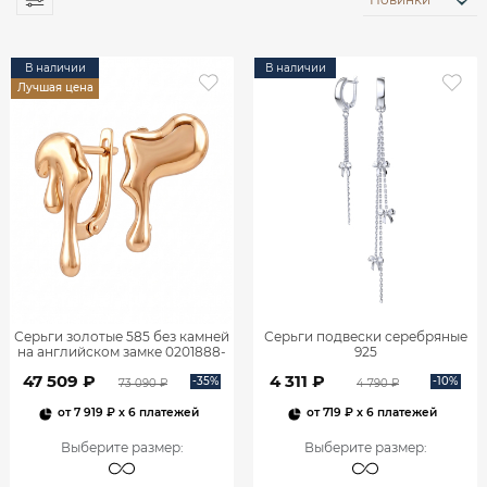
В наличии
В наличии
Лучшая цена
Серьги золотые 585 без камней
Серьги подвески серебряные
на английском замке 0201888-
925
00240
47 509 ₽
4 311 ₽
-35%
-10%
73 090 ₽
4 790 ₽
от
7 919 ₽
x 6 платежей
от
719 ₽
x 6 платежей
Выберите размер
:
Выберите размер
: