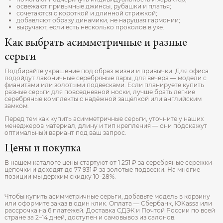
освежают привычные джинсы, рубашки и платья;
сочетаются с короткой и длинной стрижкой;
добавляют образу динамики, не нарушая гармонии;
выручают, если есть несколько проколов в ухе.
Как выбрать асимметричные и разные
серьги
Подбирайте украшение под образ жизни и привычки. Для офиса
подойдут лаконичные серебряные пары, для вечера — модели с
фианитами или золотыми подвесками. Если планируете купить
разные серьги для повседневной носки, лучше брать лёгкие
серебряные комплекты с надёжной защёлкой или английским
замком.
Перед тем как купить асимметричные серьги, уточните у наших
менеджеров материал, длину и тип крепления — они подскажут
оптимальный вариант под ваш запрос.
Цены и покупка
В нашем каталоге цены стартуют от 1 251 ₽ за серебряные сережки-
цепочки и доходят до 77 931 ₽ за золотые подвески. На многие
позиции мы держим скидку 10–28%.
Чтобы купить асимметричные серьги, добавьте модель в корзину
или оформите заказ в один клик. Оплата — Сбербанк, ЮKassa или
рассрочка на 6 платежей. Доставка СДЭК и Почтой России по всей
стране за 2–14 дней, доступен и самовывоз из салонов.