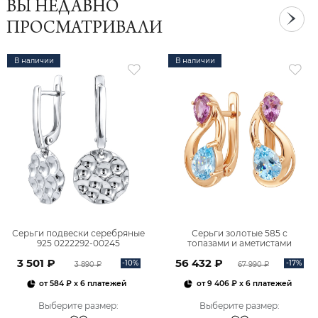
ВЫ НЕДАВНО
ПРОСМАТРИВАЛИ
В наличии
В наличии
Серьги подвески серебряные
Серьги золотые 585 с
925 0222292-00245
топазами и аметистами
2101828М00900
3 501 ₽
56 432 ₽
-10%
-17%
3 890 ₽
67 990 ₽
от
584 ₽
x 6 платежей
от
9 406 ₽
x 6 платежей
Выберите размер
:
Выберите размер
: