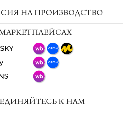
РСИЯ НА ПРОИЗВОДСТВО
 МАРКЕТПЛЕЙСАХ
SKY
ChatApp
y
online
INS
Мессенджеры
Свяжитесь с нами через любой удобный
мессенджер!
ЕДИНЯЙТЕСЬ К НАМ
Телеграм
Макс
ВКонтакте