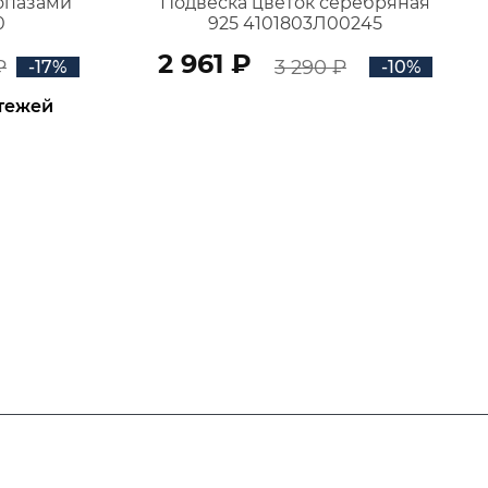
топазами
Подвеска цветок серебряная
0
925 4101803Л00245
2 961 ₽
₽
3 290 ₽
-17%
-10%
атежей
В КОРЗИНУ