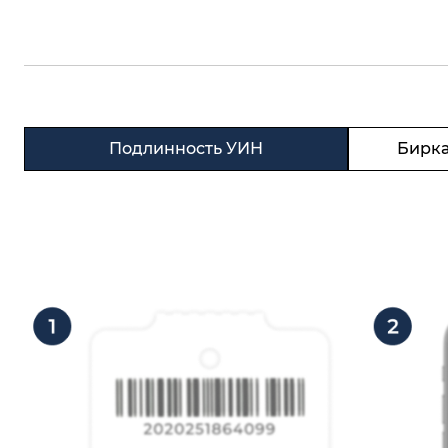
Подлинность УИН
Бирка