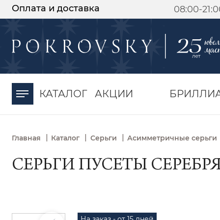
Оплата и доставка
08:00-21:
-30%
от 15 дней с
момента оплаты
КАТАЛОГ
АКЦИИ
БРИЛЛИ
|
|
|
Главная
Каталог
Серьги
Асимметричные серьги
СЕРЬГИ ПУСЕТЫ СЕРЕБРЯ
На заказ - от 15 дней