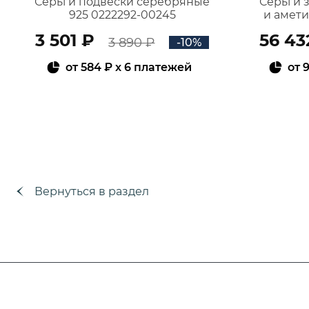
Серьги подвески серебряные
Серьги 
925 0222292-00245
и амет
3 501 ₽
56 43
3 890 ₽
-10%
от
584 ₽
x 6 платежей
от
9
В КОРЗИНУ
Вернуться в раздел