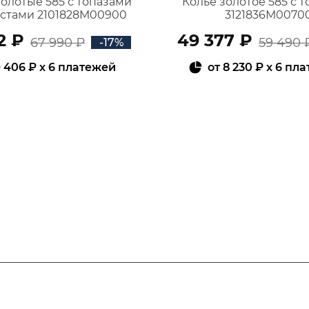
золотые 585 с топазами
Колье золотое 585 с 
истами 2101828М00900
3121836М0070
2 ₽
49 377 ₽
67 990 ₽
59 490 
-17%
 406 ₽
x 6 платежей
от
8 230 ₽
x 6 пл
В КОРЗИНУ
В КОРЗИНУ