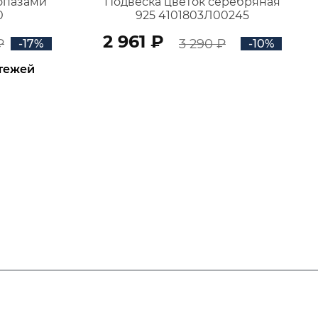
топазами
Подвеска цветок серебряная
0
925 4101803Л00245
2 961 ₽
₽
3 290 ₽
-17%
-10%
атежей
В КОРЗИНУ