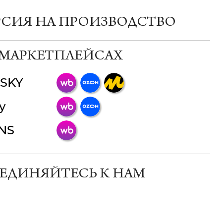
РСИЯ НА ПРОИЗВОДСТВО
 МАРКЕТПЛЕЙСАХ
SKY
ChatApp
y
online
INS
Мессенджеры
Свяжитесь с нами через любой удобный
мессенджер!
ЕДИНЯЙТЕСЬ К НАМ
Телеграм
Макс
ВКонтакте