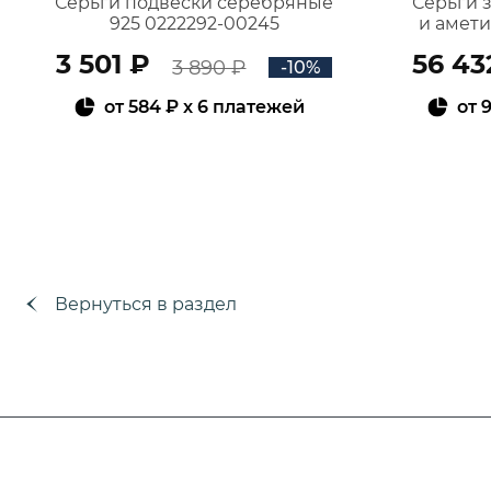
Серьги подвески серебряные
Серьги 
925 0222292-00245
и амет
3 501 ₽
56 43
3 890 ₽
-10%
от
584 ₽
x 6 платежей
от
9
В КОРЗИНУ
Вернуться в раздел