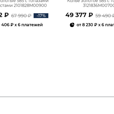
золотые 585 с топазами
Колье золотое 585 с 
истами 2101828М00900
3121836М0070
2 ₽
49 377 ₽
67 990 ₽
59 490 
-17%
 406 ₽
x 6 платежей
от
8 230 ₽
x 6 пл
В КОРЗИНУ
В КОРЗИНУ