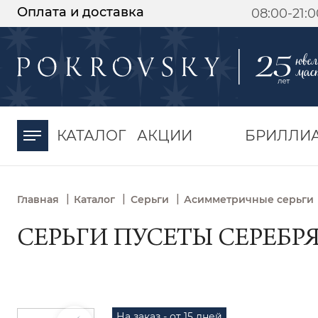
Оплата и доставка
08:00-21:
-30%
от 15 дней с
момента оплаты
КАТАЛОГ
АКЦИИ
БРИЛЛИ
|
|
|
Главная
Каталог
Серьги
Асимметричные серьги
СЕРЬГИ ПУСЕТЫ СЕРЕБР
На заказ - от 15 дней