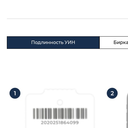
Подлинность УИН
Бирка