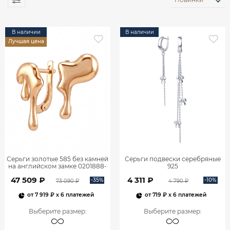
В наличии
В наличии
Лучшая цена
Серьги золотые 585 без камней
Серьги подвески серебряные
на английском замке 0201888-
925
00240
47 509 ₽
4 311 ₽
-35%
-10%
73 090 ₽
4 790 ₽
от
7 919 ₽
x 6 платежей
от
719 ₽
x 6 платежей
Выберите размер
:
Выберите размер
: