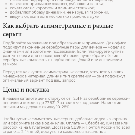
освежают привычные джинсы, рубашки и платья;
сочетаются с короткой и длинной стрижкой;
добавляют образу динамики, не нарушая гармонии;
выручают, если есть несколько проколов в ухе.
Как выбрать асимметричные и разные
серьги
Подбирайте украшение под образ жизни и привычки. Для офиса
подойдут лаконичные серебряные пары, для вечера — модели с
фианитами или золотыми подвесками. Если планируете купить
разные серьги для повседневной носки, лучше брать лёгкие
серебряные комплекты с надёжной защёлкой или английским
замком.
Перед тем как купить асимметричные серьги, уточните у наших
менеджеров материал, длину и тип крепления — они подскажут
оптимальный вариант под ваш запрос.
Цены и покупка
В нашем каталоге цены стартуют от 1 251 ₽ за серебряные сережки-
цепочки и доходят до 77 931 ₽ за золотые подвески. На многие
позиции мы держим скидку 10–28%.
Чтобы купить асимметричные серьги, добавьте модель в корзину
или оформите заказ в один клик. Оплата — Сбербанк, ЮKassa или
рассрочка на 6 платежей. Доставка СДЭК и Почтой России по всей
стране за 2–14 дней, доступен и самовывоз из салонов.