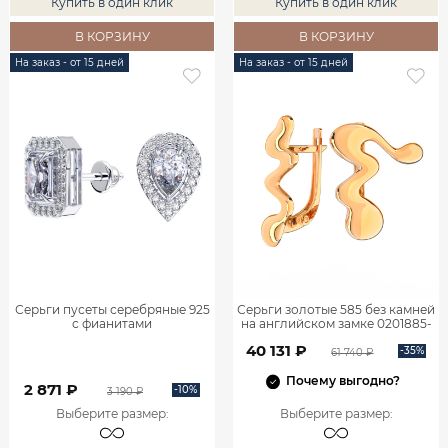
Купить в один клик
Купить в один клик
В КОРЗИНУ
В КОРЗИНУ
На заказ - от 15 дней
На заказ - от 15 дней
Серьги пусеты серебряные 925
Серьги золотые 585 без камней
с фианитами
на английском замке 0201885-
00240
40 131 ₽
-35%
61 740 ₽
Почему выгодно?
2 871 ₽
-10%
3 190 ₽
Выберите размер
:
Выберите размер
: