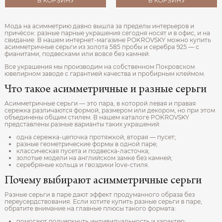
В КОРЗИНУ
В КОРЗИНУ
Мода на асимметрию давно вышла за пределы интерьеров и
причёсок: разные парные украшения сегодня носят и в офис, и на
свидание. В нашем интернет-магазине POKROVSKY можно купить
асимметричные серьги из золота 585 пробы и серебра 925 — с
фианитами, подвесками или вовсе без камней.
Все украшения мы производим на собственном Покровском
ювелирном заводе с гарантией качества и пробирным клеймом.
Что такое асимметричные и разные серьги
Асимметричные серьги — это пара, в которой левая и правая
сережка различаются формой, размером или декором, но при этом
объединены общим стилем. В нашем каталоге POKROVSKY
представлены разные варианты таких украшений:
одна сережка-цепочка протяжкой, вторая — пусет;
разные геометрические формы в одной паре;
классическая пусета и подвеска-ласточка;
золотые модели на английском замке без камней;
серебряные кольца и гвоздики love-стиля.
Почему выбирают асимметричные серьги
Разные серьги в паре дают эффект продуманного образа без
переусердствования. Если хотите купить разные серьги в паре,
обратите внимание на главные плюсы такого формата:
помогают подчеркнуть индивидуальность и характер;