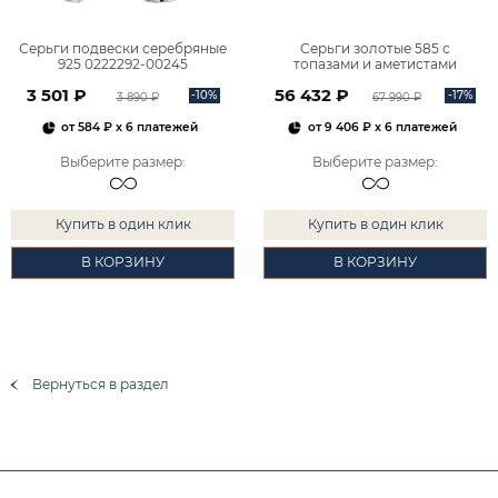
Серьги подвески серебряные
Серьги золотые 585 с
925 0222292-00245
топазами и аметистами
2101828М00900
3 501 ₽
56 432 ₽
-10%
-17%
3 890 ₽
67 990 ₽
от
584 ₽
x 6 платежей
от
9 406 ₽
x 6 платежей
Выберите размер
:
Выберите размер
:
Купить в один клик
Купить в один клик
В КОРЗИНУ
В КОРЗИНУ
Вернуться в раздел