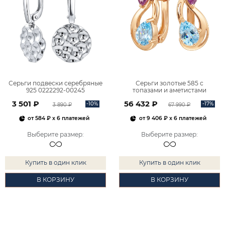
Серьги подвески серебряные
Серьги золотые 585 с
925 0222292-00245
топазами и аметистами
2101828М00900
3 501 ₽
56 432 ₽
-10%
-17%
3 890 ₽
67 990 ₽
от
584 ₽
x 6 платежей
от
9 406 ₽
x 6 платежей
Выберите размер
:
Выберите размер
:
Купить в один клик
Купить в один клик
В КОРЗИНУ
В КОРЗИНУ