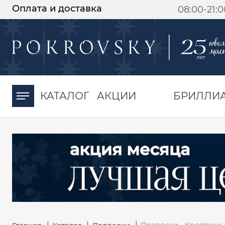
Оплата и доставка
08:00-21:
-30%
от 15 дней с
момента оплаты
КАТАЛОГ
АКЦИИ
БРИЛЛИ
|
|
|