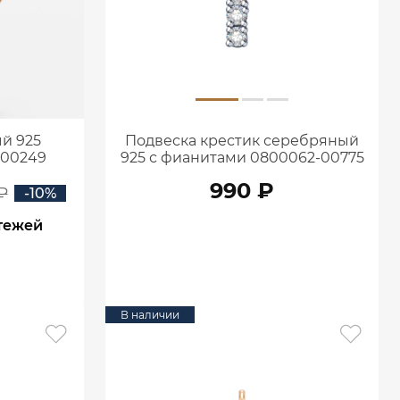
й 925
Подвеска крестик серебряный
-00249
925 с фианитами 0800062-00775
990 ₽
₽
-10%
атежей
В КОРЗИНУ
В наличии