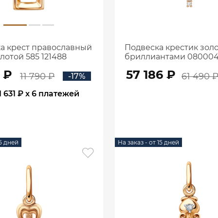
а крест православный
Подвеска крестик золо
лотой 585 121488
бриллиантами 08000
 ₽
57 186 ₽
11 790 ₽
61 490 
-17%
1 631 ₽
x 6 платежей
В КОРЗИНУ
В КОРЗИНУ
15 дней
На заказ - от 15 дней