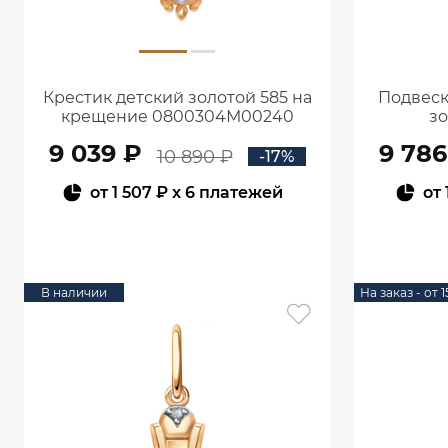
Крестик детский золотой 585 на
Подвеск
крещение 0800304М00240
зо
9 039 ₽
9 786
10 890 ₽
-17%
от
1 507 ₽
x 6 платежей
от
В КОРЗИНУ
В наличии
На заказ - от 