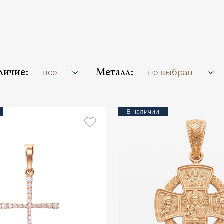
личие:
Металл:
все
не выбран
В наличии