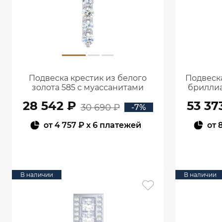
Подвеска крестик из белого
Подвеска
золота 585 с муассанитами
бриллиа
0800301М05432
28 542 ₽
53 37
30 690 ₽
-7%
от
4 757 ₽
x 6 платежей
от
В КОРЗИНУ
В наличии
В наличии