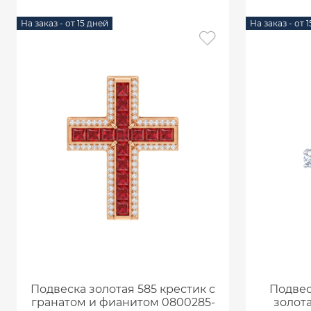
На заказ - от 15 дней
На заказ - от 
Подвеска золотая 585 крестик с
Подвес
гранатом и фианитом 0800285-
золот