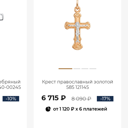
ребряный
Крест православный золотой
40-00245
585 121145
6 715 ₽
8 090 ₽
-10%
-17%
от
1 120 ₽
x 6 платежей
В КОРЗИНУ