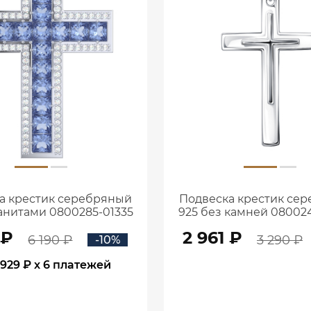
а крестик серебряный
Подвеска крестик се
анитами 0800285-01335
925 без камней 08002
 ₽
2 961 ₽
6 190 ₽
3 290 ₽
-10%
929 ₽
x 6 платежей
В КОРЗИНУ
В КОРЗИНУ