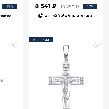
8 541 ₽
10 290 ₽
-17%
-17%
тежей
от
1 424 ₽
x 6 платежей
В КОРЗИНУ
В наличии