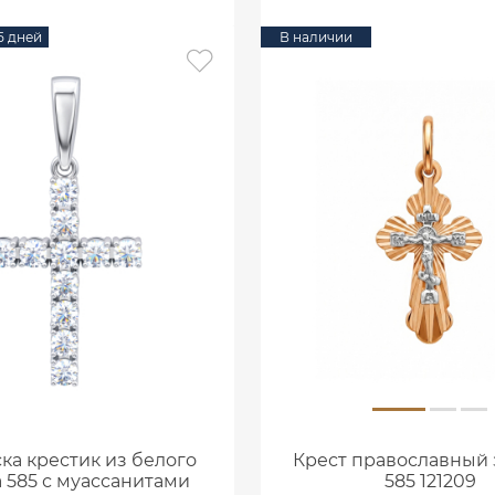
15 дней
В наличии
ка крестик из белого
Крест православный 
а 585 с муассанитами
585 121209