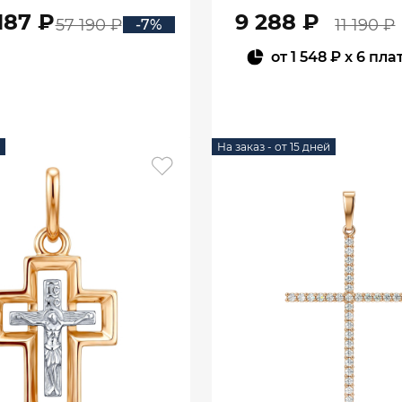
0800298М05432
187 ₽
9 288 ₽
57 190 ₽
11 190 ₽
-7%
от
1 548 ₽
x 6 пла
В КОРЗИНУ
В КОРЗИНУ
На заказ - от 15 дней