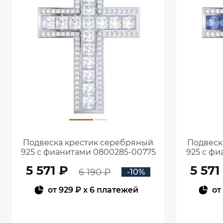
Подвеска крестик серебряный
Подвеск
925 с фианитами 0800285-00775
925 с фи
5 571 ₽
5 571
6 190 ₽
-10%
от
929 ₽
x 6 платежей
от
В КОРЗИНУ