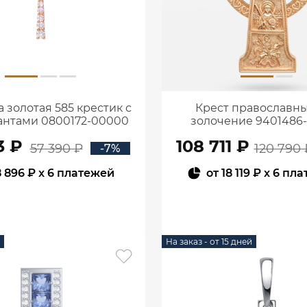
 золотая 585 крестик с
Крест православны
нтами 0800172-00000
золочение 9401486
3 ₽
108 711 ₽
57 390 ₽
120 790 
-7%
8 896 ₽
x 6 платежей
от
18 119 ₽
x 6 пл
В КОРЗИНУ
В КОРЗИНУ
На заказ - от 15 дней