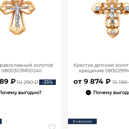
православный золотой
Крестик детский золот
5 0800303М00240
крещение 0800299
689 ₽
от 9 874 ₽
10 290 ₽
15 190
-35%
Почему выгодно?
Почему выгод
В КОРЗИНУ
В КОРЗИНУ
В наличии