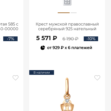
тая 585 с
Крест мужской православный
40-00000
серебряный 925 нательный
0800244-00775
5 571 ₽
₽
6 190 ₽
-7%
-10%
от
929 ₽
x 6 платежей
В КОРЗИНУ
В наличии