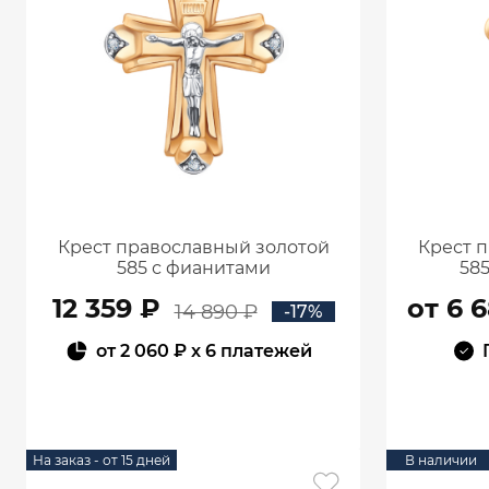
Крест православный золотой
Крест 
585 с фианитами
58
0800302М00770
12 359 ₽
от 6 
14 890 ₽
-17%
от
2 060 ₽
x 6 платежей
В КОРЗИНУ
На заказ - от 15 дней
В наличии