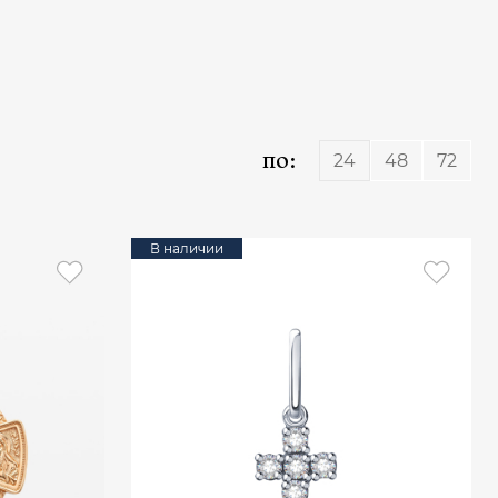
по:
24
48
72
В наличии