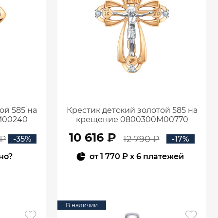
ой 585 на
Крестик детский золотой 585 на
М00240
крещение 0800300М00770
10 616 ₽
 ₽
12 790 ₽
-35%
-17%
но?
от
1 770 ₽
x 6 платежей
В КОРЗИНУ
В наличии