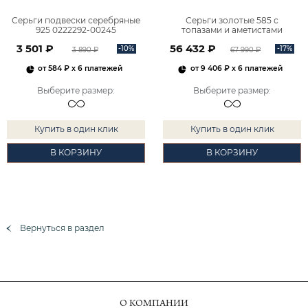
Серьги подвески серебряные
Серьги золотые 585 с
925 0222292-00245
топазами и аметистами
2101828М00900
3 501 ₽
56 432 ₽
-10%
-17%
3 890 ₽
67 990 ₽
от
584 ₽
x 6 платежей
от
9 406 ₽
x 6 платежей
Выберите размер
:
Выберите размер
:
Купить в один клик
Купить в один клик
В КОРЗИНУ
В КОРЗИНУ
Вернуться в раздел
О КОМПАНИИ