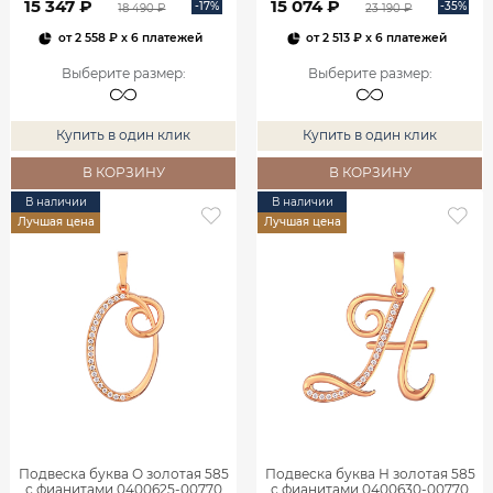
15 347 ₽
15 074 ₽
-17%
-35%
18 490 ₽
23 190 ₽
от
2 558 ₽
x 6 платежей
от
2 513 ₽
x 6 платежей
Выберите размер
:
Выберите размер
:
Купить в один клик
Купить в один клик
В КОРЗИНУ
В КОРЗИНУ
В наличии
В наличии
Лучшая цена
Лучшая цена
Подвеска буква О золотая 585
Подвеска буква Н золотая 585
с фианитами 0400625-00770
с фианитами 0400630-00770