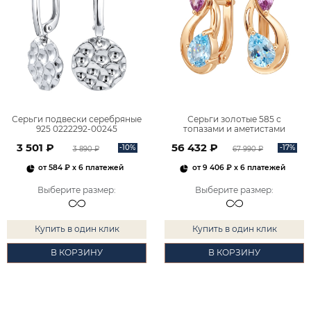
Серьги подвески серебряные
Серьги золотые 585 с
925 0222292-00245
топазами и аметистами
2101828М00900
3 501 ₽
56 432 ₽
-10%
-17%
3 890 ₽
67 990 ₽
от
584 ₽
x 6 платежей
от
9 406 ₽
x 6 платежей
Выберите размер
:
Выберите размер
:
Купить в один клик
Купить в один клик
В КОРЗИНУ
В КОРЗИНУ