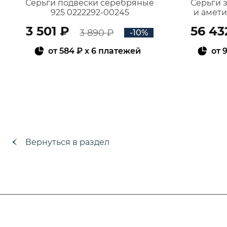
Серьги подвески серебряные
Серьги 
925 0222292-00245
и амет
3 501 ₽
56 43
3 890 ₽
-10%
от
584 ₽
x 6 платежей
от
9
В КОРЗИНУ
Вернуться в раздел