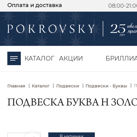
Оплата и доставка
08:00-21:
-30%
от 15 дней с
момента оплаты
КАТАЛОГ
АКЦИИ
БРИЛЛИ
|
|
|
|
П
Главная
Каталог
Подвески
Подвески - Буквы
ПОДВЕСКА БУКВА Н ЗОЛОТ
В наличии