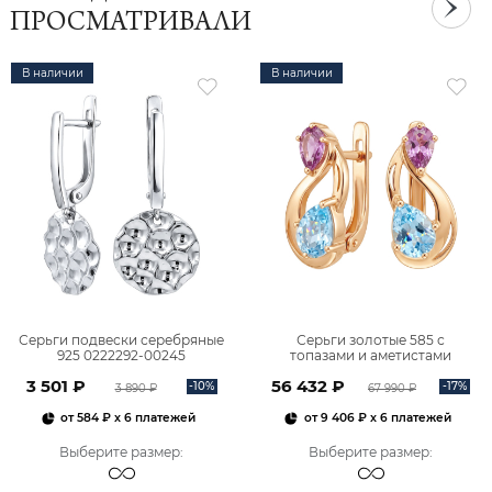
ПРОСМАТРИВАЛИ
В наличии
В наличии
Серьги подвески серебряные
Серьги золотые 585 с
925 0222292-00245
топазами и аметистами
2101828М00900
3 501 ₽
56 432 ₽
-10%
-17%
3 890 ₽
67 990 ₽
от
584 ₽
x 6 платежей
от
9 406 ₽
x 6 платежей
Выберите размер
:
Выберите размер
: