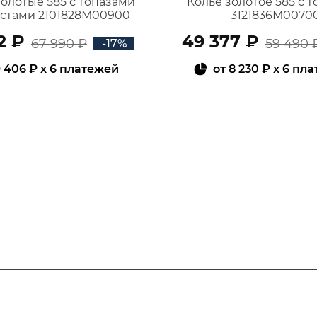
золотые 585 с топазами
Колье золотое 585 с 
истами 2101828М00900
3121836М0070
2 ₽
49 377 ₽
67 990 ₽
59 490 
-17%
 406 ₽
x 6 платежей
от
8 230 ₽
x 6 пл
В КОРЗИНУ
В КОРЗИНУ