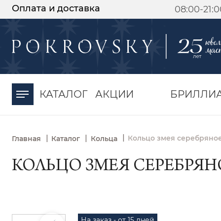
Оплата и доставка
08:00-21:
-30%
от 15 дней с
момента оплаты
КАТАЛОГ
АКЦИИ
БРИЛЛИ
|
|
|
Кольцо змея серебряное
Главная
Каталог
Кольца
КОЛЬЦО ЗМЕЯ СЕРЕБРЯНО
На заказ - от 15 дней