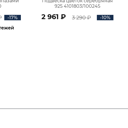
топазами
Подвеска цветок серебряная
0
925 4101803Л00245
2 961 ₽
₽
3 290 ₽
-17%
-10%
атежей
В КОРЗИНУ