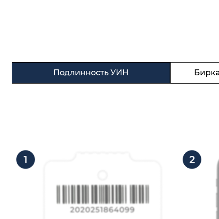
Подлинность УИН
Бирка