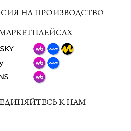
РСИЯ НА ПРОИЗВОДСТВО
 МАРКЕТПЛЕЙСАХ
SKY
ChatApp
y
online
INS
Мессенджеры
Свяжитесь с нами через любой удобный
мессенджер!
ЕДИНЯЙТЕСЬ К НАМ
Телеграм
Макс
ВКонтакте