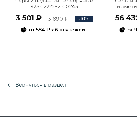
Серьги подвески серебряные
Серьги 
925 0222292-00245
и амет
3 501 ₽
56 43
3 890 ₽
-10%
от
584 ₽
x 6 платежей
от
9
В КОРЗИНУ
Вернуться в раздел