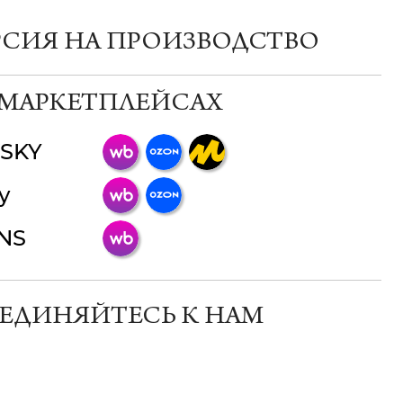
РСИЯ НА ПРОИЗВОДСТВО
 МАРКЕТПЛЕЙСАХ
SKY
ChatApp
y
online
INS
Мессенджеры
Свяжитесь с нами через любой удобный
мессенджер!
ЕДИНЯЙТЕСЬ К НАМ
Телеграм
Макс
ВКонтакте