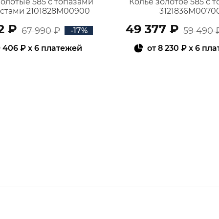
золотые 585 с топазами
Колье золотое 585 с 
истами 2101828М00900
3121836М0070
2 ₽
49 377 ₽
67 990 ₽
59 490 
-17%
 406 ₽
x 6 платежей
от
8 230 ₽
x 6 пл
В КОРЗИНУ
В КОРЗИНУ