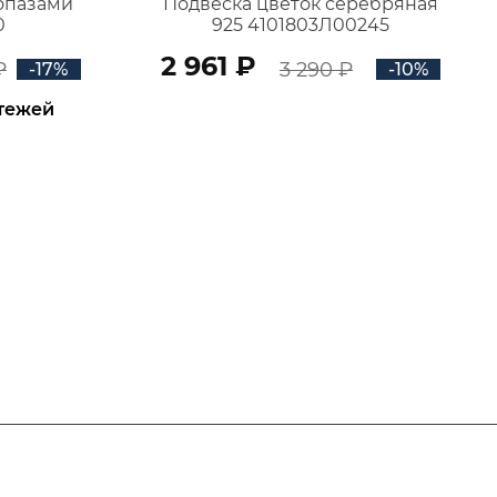
топазами
Подвеска цветок серебряная
0
925 4101803Л00245
2 961 ₽
₽
3 290 ₽
-17%
-10%
атежей
В КОРЗИНУ