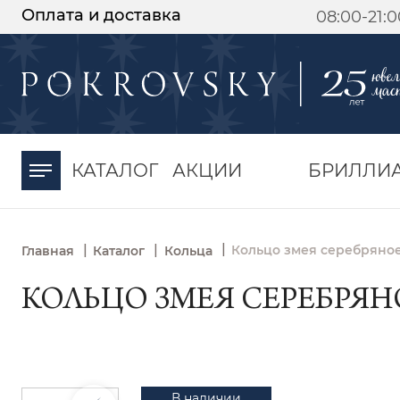
Оплата и доставка
08:00-21:
-30%
от 15 дней с
момента оплаты
КАТАЛОГ
АКЦИИ
БРИЛЛИ
|
|
|
Кольцо змея серебряное
Главная
Каталог
Кольца
КОЛЬЦО ЗМЕЯ СЕРЕБРЯНО
В наличии