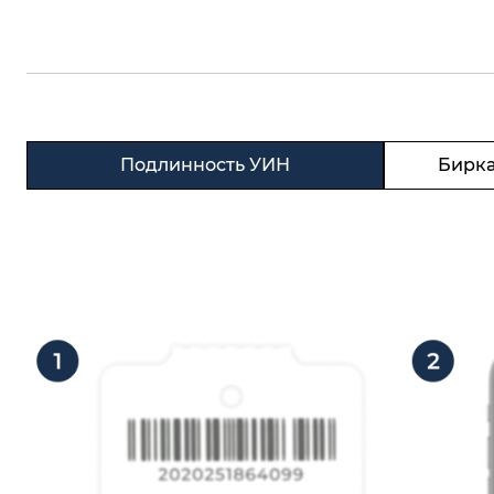
Подлинность УИН
Бирка