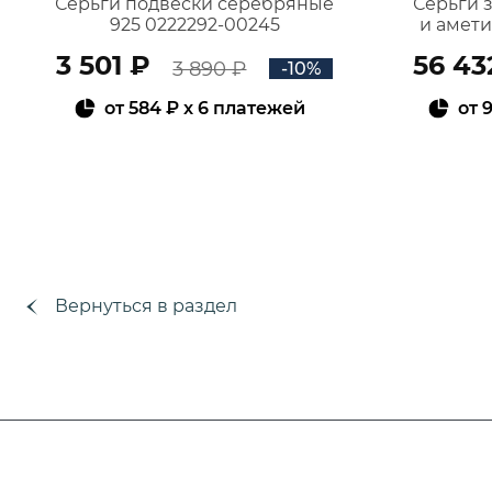
Серьги подвески серебряные
Серьги 
925 0222292-00245
и амет
3 501 ₽
56 43
3 890 ₽
-10%
от
584 ₽
x 6 платежей
от
9
В КОРЗИНУ
Вернуться в раздел