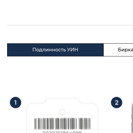
Подлинность УИН
Бирка