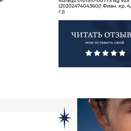
Кольцо 0101510-00775 Ag 925
(2020247404360(1 Фиан. кр. 4
г.))