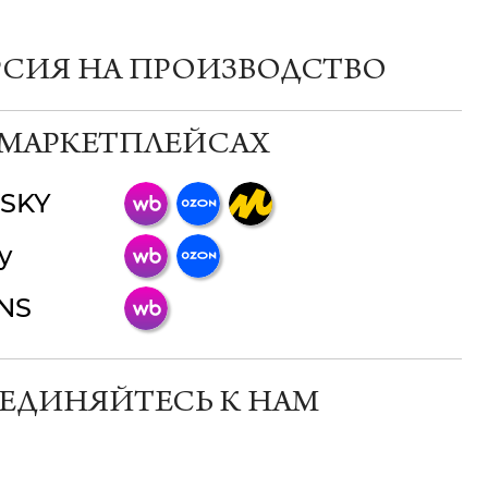
РСИЯ НА ПРОИЗВОДСТВО
 МАРКЕТПЛЕЙСАХ
SKY
ChatApp
y
online
INS
Мессенджеры
Свяжитесь с нами через любой удобный
мессенджер!
ЕДИНЯЙТЕСЬ К НАМ
Телеграм
Макс