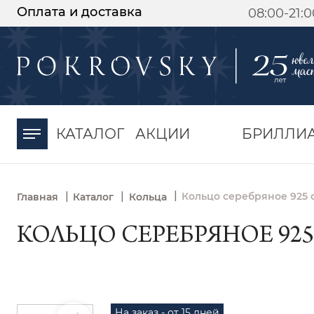
Оплата и доставка
08:00-21:
-30%
от 15 дней с
момента оплаты
КАТАЛОГ
АКЦИИ
БРИЛЛИ
|
|
|
Кольцо серебряное 925 с
Главная
Каталог
Кольца
КОЛЬЦО СЕРЕБРЯНОЕ 925
На заказ - от 15 дней