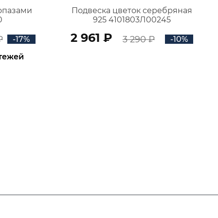
топазами
Подвеска цветок серебряная
0
925 4101803Л00245
2 961 ₽
₽
3 290 ₽
-17%
-10%
атежей
В КОРЗИНУ