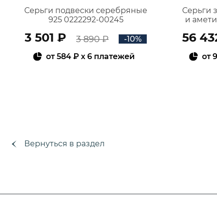
Серьги подвески серебряные
Серьги 
925 0222292-00245
и амет
3 501 ₽
56 43
3 890 ₽
-10%
от
584 ₽
x 6 платежей
от
9
В КОРЗИНУ
Вернуться в раздел