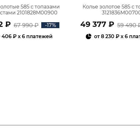
золотые 585 с топазами
Колье золотое 585 с 
истами 2101828М00900
3121836М0070
2 ₽
49 377 ₽
67 990 ₽
59 490 
-17%
 406 ₽
x 6 платежей
от
8 230 ₽
x 6 пл
В КОРЗИНУ
В КОРЗИНУ