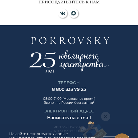
ПРИСОЕДИНЯЙТЕСЬ К НАМ
ТЕЛЕФОН
8 800 333 79 25
08:00-21:00 (Московское время)
Звонок по России бесплатный
ЭЛЕКТРОННЫЙ АДРЕС
Написать на e-mail
ИНН 332105268454
ОГРН 319332800006992
На сайте используются cookie.