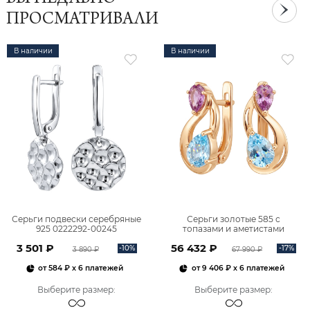
ПРОСМАТРИВАЛИ
В наличии
В наличии
Серьги подвески серебряные
Серьги золотые 585 с
925 0222292-00245
топазами и аметистами
2101828М00900
3 501 ₽
56 432 ₽
-10%
-17%
3 890 ₽
67 990 ₽
от
584 ₽
x 6 платежей
от
9 406 ₽
x 6 платежей
Выберите размер
:
Выберите размер
: