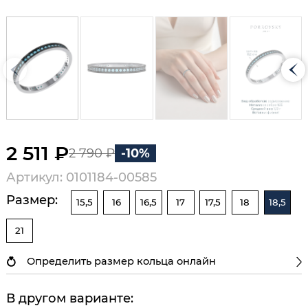
2 511 ₽
2 790 ₽
-10%
Артикул: 0101184-00585
Размер:
15,5
16
16,5
17
17,5
18
18,5
21
Определить размер кольца онлайн
В другом варианте: