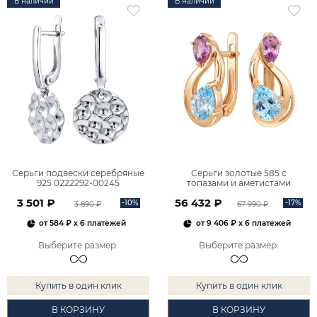
В наличии
В наличии
Серьги подвески серебряные
Серьги золотые 585 с
925 0222292-00245
топазами и аметистами
2101828М00900
3 501 ₽
56 432 ₽
-10%
-17%
3 890 ₽
67 990 ₽
от
584 ₽
x 6 платежей
от
9 406 ₽
x 6 платежей
Выберите размер
:
Выберите размер
:
Купить в один клик
Купить в один клик
В КОРЗИНУ
В КОРЗИНУ