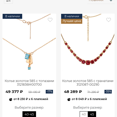
В наличии
В наличии
Лучшая цена
Колье золотое 585 с топазами
Колье золотое 585 с гранатами
3121836М00700
3121087-00290
49 377 ₽
48 289 ₽
-17%
-35%
59 490 ₽
74 290 ₽
от
8 230 ₽
x 6 платежей
от
8 049 ₽
x 6 платежей
Выберите размер
:
Выберите размер
:
40-45
40
45