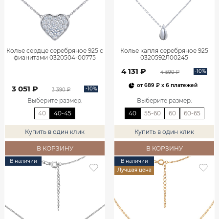
Колье сердце серебряное 925 с
Колье капля серебряное 925
фианитами 0320504-00775
0320592Л00245
4 131 ₽
-10%
4 590 ₽
от
689 ₽
x 6 платежей
3 051 ₽
-10%
3 390 ₽
Выберите размер
:
Выберите размер
:
40
40-45
40
55-60
60
60-65
Купить в один клик
Купить в один клик
В КОРЗИНУ
В КОРЗИНУ
В наличии
В наличии
Лучшая цена