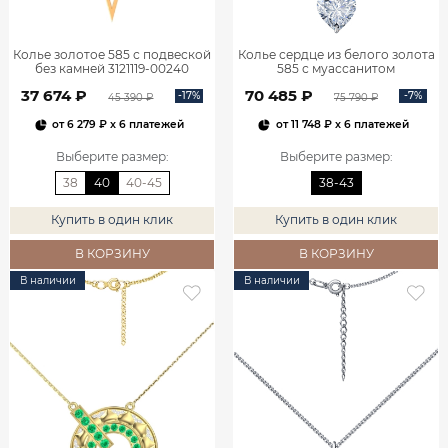
Колье золотое 585 с подвеской
Колье сердце из белого золота
без камней 3121119-00240
585 с муассанитом
0320635М05432
37 674 ₽
70 485 ₽
-17%
-7%
45 390 ₽
75 790 ₽
от
6 279 ₽
x 6 платежей
от
11 748 ₽
x 6 платежей
Выберите размер
:
Выберите размер
:
38
40
40-45
38-43
Купить в один клик
Купить в один клик
В КОРЗИНУ
В КОРЗИНУ
В наличии
В наличии