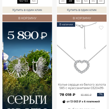
40-45
45
35
38
40
45
50
55
Купить в один клик
Купить в один клик
В КОРЗИНУ
В КОРЗИНУ
В наличии
Колье сердце из белого золота
585 с муассанитами 0320499-
05432
78 018 ₽
-7%
83 890 ₽
от
13 003 ₽
x 6 платежей