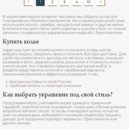
1
2
3
4
10
В нашем ювелирном интернет‑магазине мы собрали колье для
повседневных образов и праздников. Мы создаём украшение сами,
используем золото, серебро, натуральный жемчуг и другие камни.
В каталоге на сайте легко найти изделие в нужном стиле: от тонкой
цепочки с подвеской до выразительных моделей с бриллиантами.
Купить колье
Через наш сайт вы можете купить колье всего в пару шагов:
выбрать модель, оформить заказ и получить быструю доставку. Для
удобства клиентов есть фильтры по металлу и вставкам, описания
размеров и фото, заранее указана цена колье и стоимость колье с
учетом акций. Мы стараемся предлагать выгодный выбор: в
разделе представлены золотой и серебряный варианты,
лаконичные решения и эффектные украшения. У нас:
Быстрая доставка по всей России.
Удобный каталог и понятные описания.
Как выбрать украшение под свой стиль?
Продумывая образ, учитывайте вырез одежды и привычный
гардероб: короткое колье подчеркнет линию шеи, а более длинное
визуально вытянет силуэт. Если вы планируете купить колье на
шею на каждый день, выбирайте спокойные модели без лишнего
декора, для праздника подойдут варианты с бриллиантом или
другим камнем.