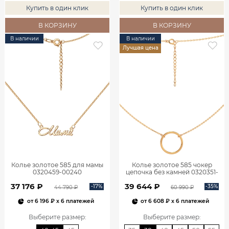
Купить в один клик
Купить в один клик
В КОРЗИНУ
В КОРЗИНУ
В наличии
В наличии
Лучшая цена
Колье золотое 585 для мамы
Колье золотое 585 чокер
0320459-00240
цепочка без камней 0320351-
00240
37 176 ₽
39 644 ₽
-17%
-35%
44 790 ₽
60 990 ₽
от
6 196 ₽
x 6 платежей
от
6 608 ₽
x 6 платежей
Выберите размер
:
Выберите размер
: