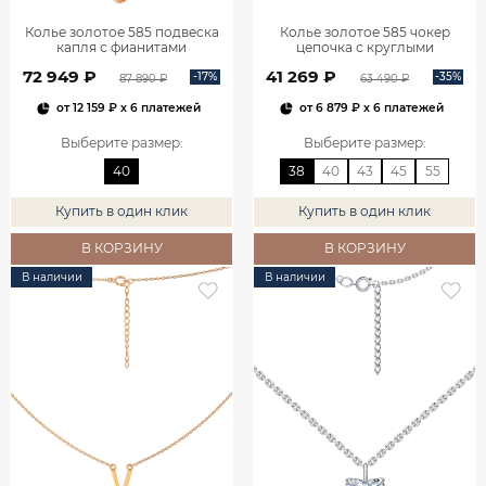
Колье золотое 585 подвеска
Колье золотое 585 чокер
капля с фианитами
цепочка с круглыми
0320591Л02730
подвесками 0320381-00240
72 949 ₽
41 269 ₽
-17%
-35%
87 890 ₽
63 490 ₽
от
12 159 ₽
x 6 платежей
от
6 879 ₽
x 6 платежей
Выберите размер
:
Выберите размер
:
40
38
40
43
45
55
Купить в один клик
Купить в один клик
В КОРЗИНУ
В КОРЗИНУ
В наличии
В наличии