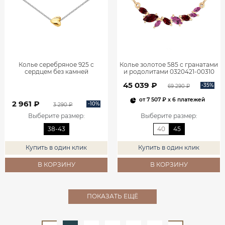
Колье серебряное 925 с
Колье золотое 585 с гранатами
сердцем без камней
и родолитами 0320421-00310
0320639Л60249
45 039 ₽
-35%
69 290 ₽
от
7 507 ₽
x 6 платежей
2 961 ₽
-10%
3 290 ₽
Выберите размер
:
Выберите размер
:
38-43
40
45
Купить в один клик
Купить в один клик
В КОРЗИНУ
В КОРЗИНУ
ПОКАЗАТЬ ЕЩЁ