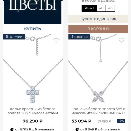
Выберите размер
:
38-43
40
45
Купить в один клик
В КОРЗИНУ
В наличии
В наличии
Колье крестик из белого
Колье из белого золота 585 с
золота 585 с муассанитами
муассанитами 3121801М05432
9321502-05432
76 290 ₽
53 094 ₽
-7%
57 090 ₽
от
12 715 ₽
x 6 платежей
от
8 849 ₽
x 6 платежей