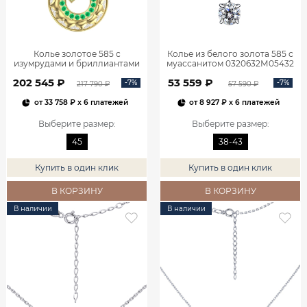
Колье золотое 585 с
Колье из белого золота 585 с
изумрудами и бриллиантами
муассанитом 0320632М05432
3121354-00061
202 545 ₽
53 559 ₽
-7%
-7%
217 790 ₽
57 590 ₽
от
33 758 ₽
x 6 платежей
от
8 927 ₽
x 6 платежей
Выберите размер
:
Выберите размер
:
45
38-43
Купить в один клик
Купить в один клик
В КОРЗИНУ
В КОРЗИНУ
В наличии
В наличии