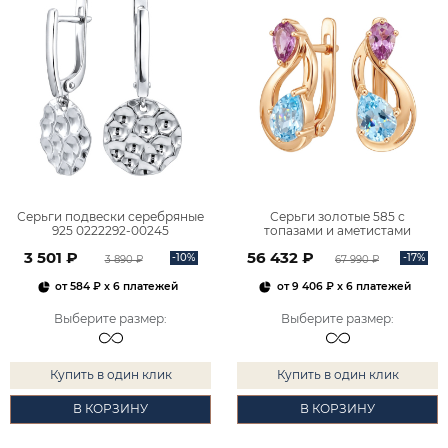
Серьги подвески серебряные
Серьги золотые 585 с
925 0222292-00245
топазами и аметистами
2101828М00900
3 501 ₽
56 432 ₽
-10%
-17%
3 890 ₽
67 990 ₽
от
584 ₽
x 6 платежей
от
9 406 ₽
x 6 платежей
Выберите размер
:
Выберите размер
:
Купить в один клик
Купить в один клик
В КОРЗИНУ
В КОРЗИНУ