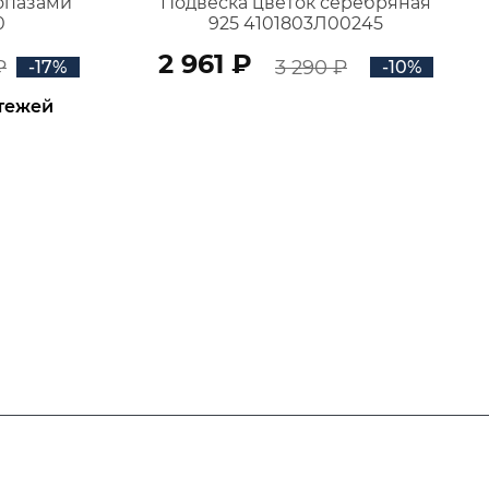
топазами
Подвеска цветок серебряная
0
925 4101803Л00245
2 961 ₽
₽
3 290 ₽
-17%
-10%
атежей
В КОРЗИНУ