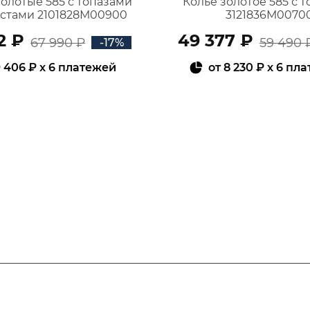
золотые 585 с топазами
Колье золотое 585 с 
истами 2101828М00900
3121836М0070
2 ₽
49 377 ₽
67 990 ₽
59 490 
-17%
 406 ₽
x 6 платежей
от
8 230 ₽
x 6 пл
В КОРЗИНУ
В КОРЗИНУ