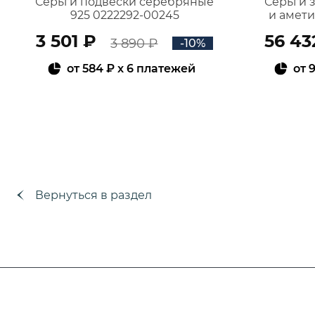
Серьги подвески серебряные
Серьги 
925 0222292-00245
и амет
3 501 ₽
56 43
3 890 ₽
-10%
от
584 ₽
x 6 платежей
от
9
В КОРЗИНУ
Вернуться в раздел