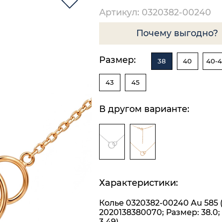
Артикул: 0320382-00240
Почему выгодно?
Размер:
38
40
40-4
43
45
В другом варианте:
Характеристики:
Колье 0320382-00240 Au 585 
2020138380070; Размер: 38.0;
3,49)