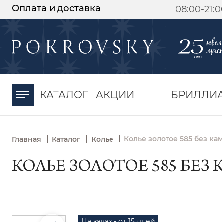
Оплата и доставка
08:00-21:
-30%
от 15 дней с
момента оплаты
КАТАЛОГ
АКЦИИ
БРИЛЛИ
|
|
|
Колье золотое 585 без ка
Главная
Каталог
Колье
КОЛЬЕ ЗОЛОТОЕ 585 БЕЗ К
На заказ - от 15 дней