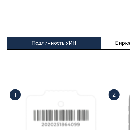
Подлинность УИН
Бирка