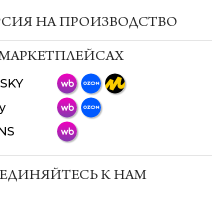
РСИЯ НА ПРОИЗВОДСТВО
 МАРКЕТПЛЕЙСАХ
SKY
ChatApp
y
online
INS
Мессенджеры
Свяжитесь с нами через любой удобный
мессенджер!
ЕДИНЯЙТЕСЬ К НАМ
Телеграм
Макс
ВКонтакте