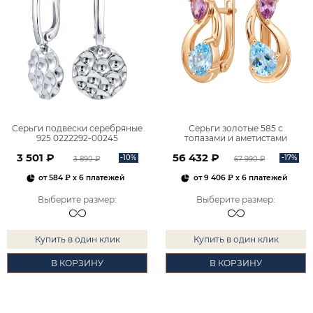
Серьги подвески серебряные
Серьги золотые 585 с
925 0222292-00245
топазами и аметистами
2101828М00900
3 501 ₽
56 432 ₽
-10%
-17%
3 890 ₽
67 990 ₽
от
584 ₽
x 6 платежей
от
9 406 ₽
x 6 платежей
Выберите размер
:
Выберите размер
:
Купить в один клик
Купить в один клик
В КОРЗИНУ
В КОРЗИНУ