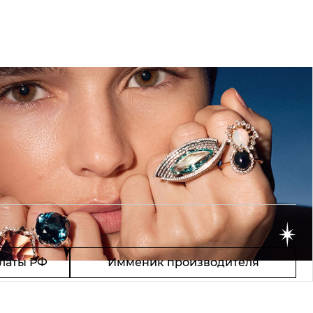
латы РФ
Имменик производителя