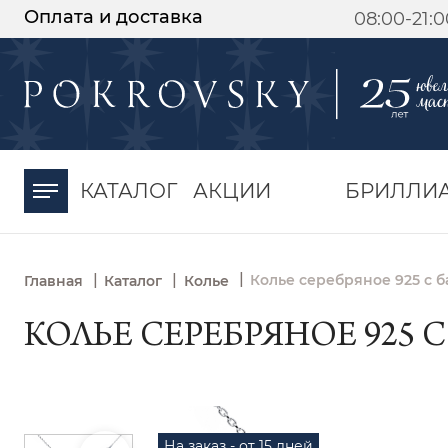
Оплата и доставка
08:00-21:
-30%
от 15 дней с
момента оплаты
КАТАЛОГ
АКЦИИ
БРИЛЛИ
|
|
|
Колье серебряное 925 с б
Главная
Каталог
Колье
КОЛЬЕ СЕРЕБРЯНОЕ 925 
На заказ - от 15 дней