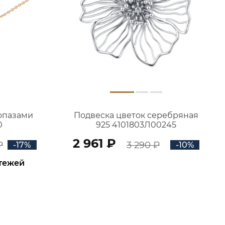
топазами
Подвеска цветок серебряная
0
925 4101803Л00245
2 961 ₽
₽
3 290 ₽
-17%
-10%
атежей
В КОРЗИНУ