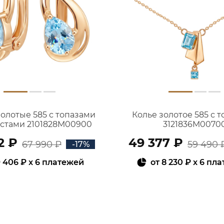
золотые 585 с топазами
Колье золотое 585 с 
истами 2101828М00900
3121836М0070
2 ₽
49 377 ₽
67 990 ₽
59 490 
-17%
 406 ₽
x 6 платежей
от
8 230 ₽
x 6 пл
В КОРЗИНУ
В КОРЗИНУ