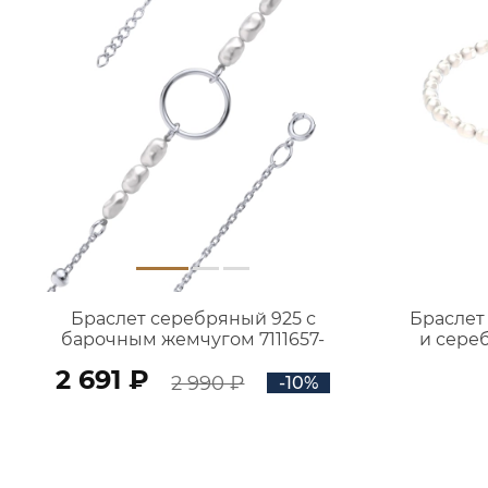
Браслет серебряный 925 с
Браслет
барочным жемчугом 7111657-
и сере
00365
2 691 ₽
2 990 ₽
-10%
В КОРЗИНУ