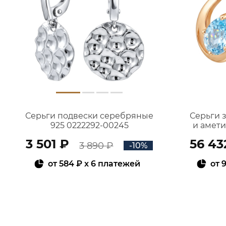
Серьги подвески серебряные
Серьги 
925 0222292-00245
и амет
3 501 ₽
56 43
3 890 ₽
-10%
от
584 ₽
x 6 платежей
от
9
В КОРЗИНУ