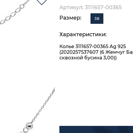
Артикул: 3111657-00365
Размер:
38
Характеристики:
Колье 3111657-00365 Ag 925
(2020257537607 (6 Жемчуг Б
сквозной бусина 3,00))