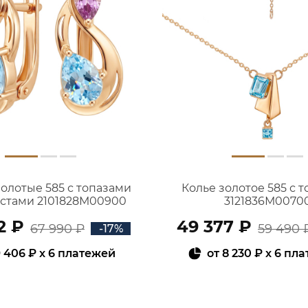
золотые 585 с топазами
Колье золотое 585 с 
истами 2101828М00900
3121836М0070
2 ₽
49 377 ₽
67 990 ₽
59 490 
-17%
 406 ₽
x 6 платежей
от
8 230 ₽
x 6 пл
В КОРЗИНУ
В КОРЗИНУ