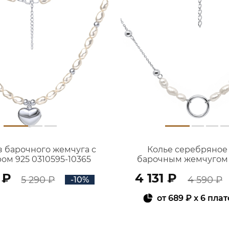
з барочного жемчуга с
Колье серебряное 
ом 925 0310595-10365
барочным жемчугом 3
00365
 ₽
4 131 ₽
5 290 ₽
4 590 ₽
-10%
от
689 ₽
x 6 пла
В КОРЗИНУ
В КОРЗИНУ