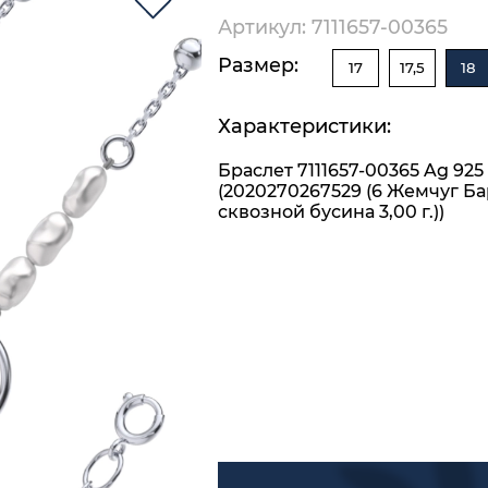
Артикул: 7111657-00365
Размер:
17
17,5
18
Характеристики:
Браслет 7111657-00365 Ag 925
(2020270267529 (6 Жемчуг Б
сквозной бусина 3,00 г.))