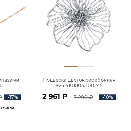
топазами
Подвеска цветок серебряная
0
925 4101803Л00245
2 961 ₽
₽
3 290 ₽
-17%
-10%
атежей
В КОРЗИНУ