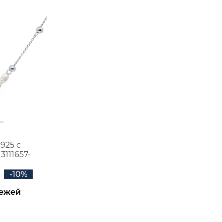
925 с
111657-
-10%
тежей