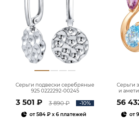
Серьги подвески серебряные
Серьги 
925 0222292-00245
и амет
3 501 ₽
56 43
3 890 ₽
-10%
от
584 ₽
x 6 платежей
от
9
В КОРЗИНУ