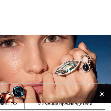
латы РФ
Имменик производителя