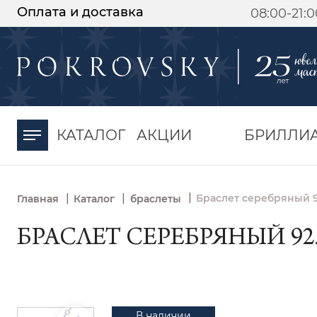
Оплата и доставка
08:00-21:
-30%
от 15 дней с
момента оплаты
КАТАЛОГ
АКЦИИ
БРИЛЛИ
|
|
|
Браслет серебряный 9
Главная
Каталог
браслеты
БРАСЛЕТ СЕРЕБРЯНЫЙ 92
В наличии