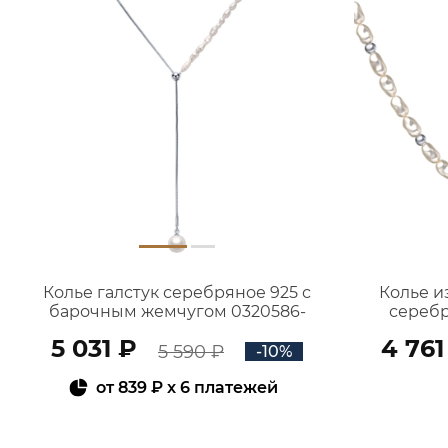
Колье галстук серебряное 925 с
Колье и
барочным жемчугом 0320586-
серебр
10365
5 031 ₽
4 761
5 590 ₽
-10%
от
839 ₽
x 6 платежей
В КОРЗИНУ