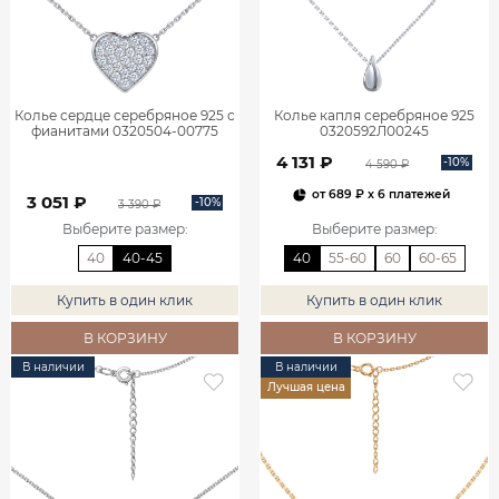
Колье сердце серебряное 925 с
Колье капля серебряное 925
фианитами 0320504-00775
0320592Л00245
4 131 ₽
-10%
4 590 ₽
от
689 ₽
x 6 платежей
3 051 ₽
-10%
3 390 ₽
Выберите размер
:
Выберите размер
:
40
40-45
40
55-60
60
60-65
Купить в один клик
Купить в один клик
В КОРЗИНУ
В КОРЗИНУ
В наличии
В наличии
Лучшая цена