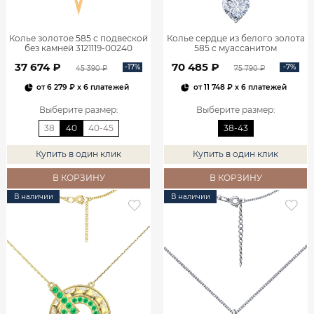
Колье золотое 585 с подвеской
Колье сердце из белого золота
без камней 3121119-00240
585 с муассанитом
0320635М05432
37 674 ₽
70 485 ₽
-17%
-7%
45 390 ₽
75 790 ₽
от
6 279 ₽
x 6 платежей
от
11 748 ₽
x 6 платежей
Выберите размер
:
Выберите размер
:
38
40
40-45
38-43
Купить в один клик
Купить в один клик
В КОРЗИНУ
В КОРЗИНУ
В наличии
В наличии