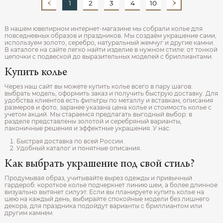
1
2
3
4
10
В нашем ювелирном интернет‑магазине мы собрали колье для
повседневных образов и праздников. Мы создаём украшение сами,
используем золото, серебро, натуральный жемчуг и другие камни.
В каталоге на сайте легко найти изделие в нужном стиле: от тонкой
цепочки с подвеской до выразительных моделей с бриллиантами.
Купить колье
Через наш сайт вы можете купить колье всего в пару шагов:
выбрать модель, оформить заказ и получить быструю доставку. Для
удобства клиентов есть фильтры по металлу и вставкам, описания
размеров и фото, заранее указана цена колье и стоимость колье с
учетом акций. Мы стараемся предлагать выгодный выбор: в
разделе представлены золотой и серебряный варианты,
лаконичные решения и эффектные украшения. У нас:
Быстрая доставка по всей России.
Удобный каталог и понятные описания.
Как выбрать украшение под свой стиль?
Продумывая образ, учитывайте вырез одежды и привычный
гардероб: короткое колье подчеркнет линию шеи, а более длинное
визуально вытянет силуэт. Если вы планируете купить колье на
шею на каждый день, выбирайте спокойные модели без лишнего
декора, для праздника подойдут варианты с бриллиантом или
другим камнем.