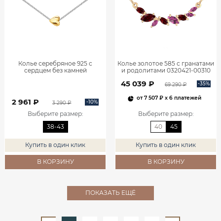
Колье серебряное 925 с
Колье золотое 585 с гранатами
сердцем без камней
и родолитами 0320421-00310
0320639Л60249
45 039 ₽
-35%
69 290 ₽
от
7 507 ₽
x 6 платежей
2 961 ₽
-10%
3 290 ₽
Выберите размер
:
Выберите размер
:
38-43
40
45
Купить в один клик
Купить в один клик
В КОРЗИНУ
В КОРЗИНУ
ПОКАЗАТЬ ЕЩЁ