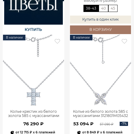
Выберите размер
:
38-43
40
45
Купить в один клик
В КОРЗИНУ
В наличии
В наличии
Колье крестик из белого
Колье из белого золота 585 с
золота 585 с муассанитами
муассанитами 3121801М05432
9321502-05432
76 290 ₽
53 094 ₽
-7%
57 090 ₽
от
12 715 ₽
x 6 платежей
от
8 849 ₽
x 6 платежей