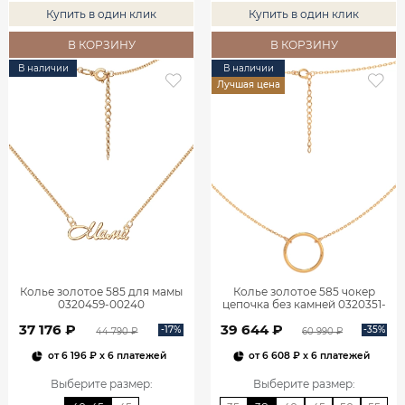
Купить в один клик
Купить в один клик
В КОРЗИНУ
В КОРЗИНУ
В наличии
В наличии
Лучшая цена
Колье золотое 585 для мамы
Колье золотое 585 чокер
0320459-00240
цепочка без камней 0320351-
00240
37 176 ₽
39 644 ₽
-17%
-35%
44 790 ₽
60 990 ₽
от
6 196 ₽
x 6 платежей
от
6 608 ₽
x 6 платежей
Выберите размер
:
Выберите размер
: