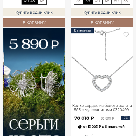
40-45
45
35
38
40
45
50
55
Купить в один клик
Купить в один клик
В КОРЗИНУ
В КОРЗИНУ
В наличии
Колье сердце из белого золота
585 с муассанитами 0320499-
05432
78 018 ₽
-7%
83 890 ₽
от
13 003 ₽
x 6 платежей