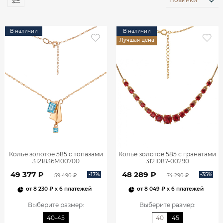
В наличии
В наличии
Лучшая цена
Колье золотое 585 с топазами
Колье золотое 585 с гранатами
3121836М00700
3121087-00290
49 377 ₽
48 289 ₽
-17%
-35%
59 490 ₽
74 290 ₽
от
8 230 ₽
x 6 платежей
от
8 049 ₽
x 6 платежей
Выберите размер
:
Выберите размер
:
40-45
40
45