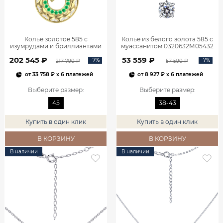
Колье золотое 585 с
Колье из белого золота 585 с
изумрудами и бриллиантами
муассанитом 0320632М05432
3121354-00061
202 545 ₽
53 559 ₽
-7%
-7%
217 790 ₽
57 590 ₽
от
33 758 ₽
x 6 платежей
от
8 927 ₽
x 6 платежей
Выберите размер
:
Выберите размер
:
45
38-43
Купить в один клик
Купить в один клик
В КОРЗИНУ
В КОРЗИНУ
В наличии
В наличии