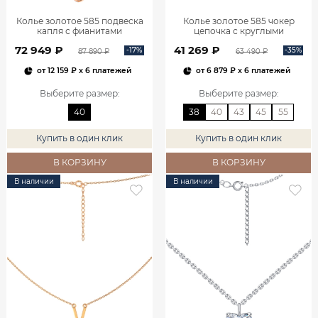
Колье золотое 585 подвеска
Колье золотое 585 чокер
капля с фианитами
цепочка с круглыми
0320591Л02730
подвесками 0320381-00240
72 949 ₽
41 269 ₽
-17%
-35%
87 890 ₽
63 490 ₽
от
12 159 ₽
x 6 платежей
от
6 879 ₽
x 6 платежей
Выберите размер
:
Выберите размер
:
40
38
40
43
45
55
Купить в один клик
Купить в один клик
В КОРЗИНУ
В КОРЗИНУ
В наличии
В наличии