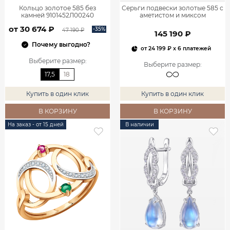
Кольцо золотое 585 без
Серьги подвески золотые 585 с
камней 9101452Л00240
аметистом и миксом
драгоценных камней 9201266-
от 30 674 ₽
05710
-35%
47 190 ₽
145 190 ₽
Почему выгодно?
от
24 199 ₽
x 6 платежей
Выберите размер
:
Выберите размер
:
17,5
18
Купить в один клик
Купить в один клик
В КОРЗИНУ
В КОРЗИНУ
На заказ - от 15 дней
В наличии