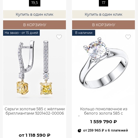
19,5
17
Купить в один клик
Купить в один клик
В КОРЗИНУ
В КОРЗИНУ
На заказ - от 15 дней
В наличии
Серьги золотые 585 с жёлтыми
Кольцо помолвочное из
бриллиантами 9201402-00006
белого золота 585 с
бриллиантом 1,12 ct 9101319-
1 559 790 ₽
00002
от
259 965 ₽
x 6 платежей
от 1 118 590 ₽