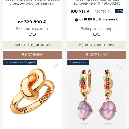
лондон‑блю топазами и
золочение 9401486-00249
бриллиантами 9200926-03932
108 711 ₽
-10%
120 790 ₽
от
18 119 ₽
x 6 платежей
от 329 890 ₽
Выберите размер
:
Выберите размер
:
Купить в один клик
Купить в один клик
В КОРЗИНУ
В КОРЗИНУ
На заказ - от 15 дней
В наличии