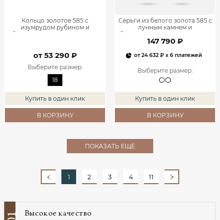
Кольцо золотое 585 с
Серьги из белого золота 585 с
изумрудом рубином и
лунным камнем и
бриллиантами 9101256-01910
бриллиантами 9201290-05022
147 790 ₽
от 53 290 ₽
от
24 632 ₽
x 6 платежей
Выберите размер
:
Выберите размер
:
18
Купить в один клик
Купить в один клик
В КОРЗИНУ
В КОРЗИНУ
ПОКАЗАТЬ ЕЩЁ
1
2
3
4
11
Высокое качество
01