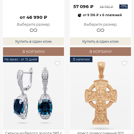
57 096 ₽
-17%
68 790 ₽
от
9 516 ₽
x 6 платежей
от 46 990 ₽
Выберите размер
:
Выберите размер
:
Купить в один клик
Купить в один клик
В КОРЗИНУ
В КОРЗИНУ
На заказ - от 15 дней
В наличии
Серьги из белого золота 585 с
Крест православный 925