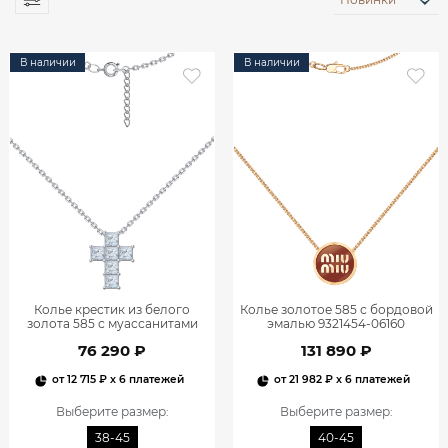
В наличии
В наличии
Колье крестик из белого
Колье золотое 585 с бордовой
золота 585 с муассанитами
эмалью 9321454-06160
9321502-05432
76 290 ₽
131 890 ₽
от
12 715 ₽
x 6 платежей
от
21 982 ₽
x 6 платежей
Выберите размер
:
Выберите размер
:
38-45
40-45