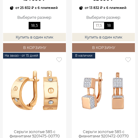
от
25 832 ₽
x 6 платежей
от
13 832 ₽
x 6 платежей
Выберите размер
:
Выберите размер
:
18,5
17,5
18
Купить в один клик
Купить в один клик
В КОРЗИНУ
В КОРЗИНУ
На заказ - от 15 дней
В наличии
Серьги золотые 585 с
Серьги золотые 585 с
фианитами 9201475-00770
фианитами 9201472-00770