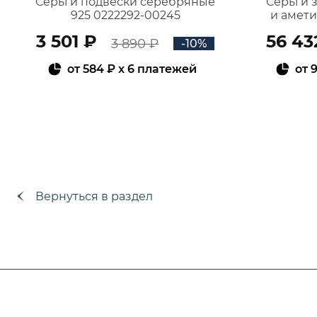
Серьги подвески серебряные
Серьги 
925 0222292-00245
и амет
3 501 ₽
56 43
3 890 ₽
-10%
от
584 ₽
x 6 платежей
от
9
В КОРЗИНУ
Вернуться в раздел