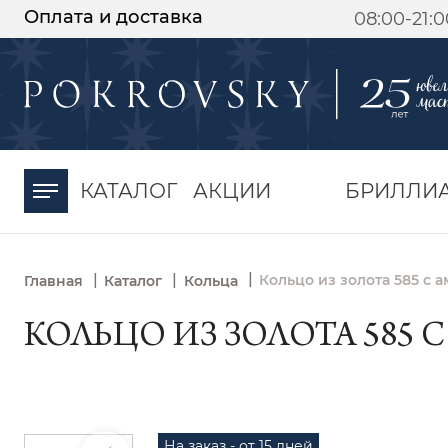
Оплата и доставка
08:00-21:
-30%
от 15 дней с
момента оплаты
КАТАЛОГ
АКЦИИ
БРИЛЛИ
|
|
|
Кольцо из золота 585 с 
Главная
Каталог
Кольца
КОЛЬЦО ИЗ ЗОЛОТА 585 
На заказ - от 15 дней