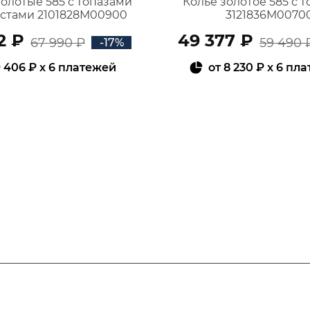
золотые 585 с топазами
Колье золотое 585 с 
истами 2101828М00900
3121836М0070
2 ₽
49 377 ₽
67 990 ₽
59 490 
-17%
 406 ₽
x 6 платежей
от
8 230 ₽
x 6 пл
В КОРЗИНУ
В КОРЗИНУ