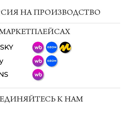
РСИЯ НА ПРОИЗВОДСТВО
 МАРКЕТПЛЕЙСАХ
SKY
ChatApp
y
online
INS
Мессенджеры
Свяжитесь с нами через любой удобный
мессенджер!
ЕДИНЯЙТЕСЬ К НАМ
Телеграм
Макс
ВКонтакте