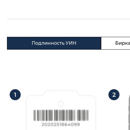
Подлинность УИН
Бирка