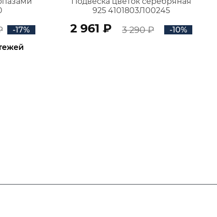
топазами
Подвеска цветок серебряная
0
925 4101803Л00245
2 961 ₽
₽
3 290 ₽
-17%
-10%
атежей
В КОРЗИНУ