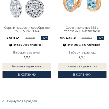
Серьги подвески серебряные
Серьги золотые 585 с
925 0222292-00245
топазами и аметистами
2101828М00900
3 501 ₽
56 432 ₽
-10%
-17%
3 890 ₽
67 990 ₽
от
584 ₽
x 6 платежей
от
9 406 ₽
x 6 платежей
Выберите размер
:
Выберите размер
:
Купить в один клик
Купить в один клик
В КОРЗИНУ
В КОРЗИНУ
Вернуться в раздел