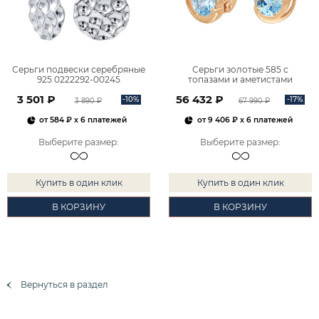
Серьги подвески серебряные
Серьги золотые 585 с
925 0222292-00245
топазами и аметистами
2101828М00900
3 501 ₽
56 432 ₽
-10%
-17%
3 890 ₽
67 990 ₽
от
584 ₽
x 6 платежей
от
9 406 ₽
x 6 платежей
Выберите размер
:
Выберите размер
:
Купить в один клик
Купить в один клик
В КОРЗИНУ
В КОРЗИНУ
Вернуться в раздел