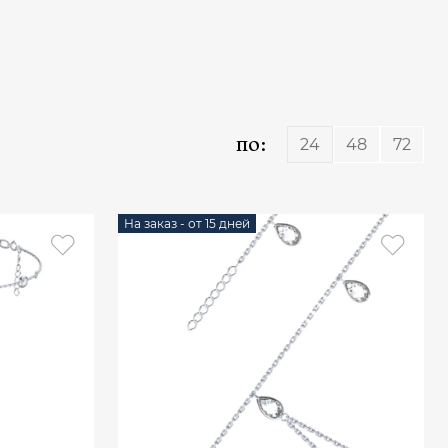
по:
24
48
72
На заказ - от 15 дней