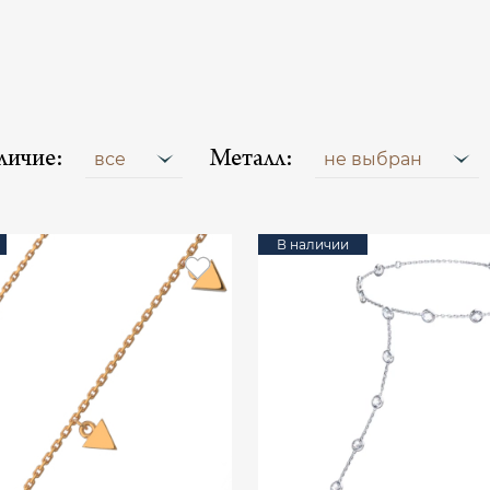
личие:
Металл:
все
не выбран
В наличии