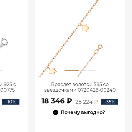
 925 с
Браслет золотой 585 со
-00775
звездочками 0720428-00240
18 346 ₽
28 224 ₽
-10%
-35%
Почему выгодно?
В КОРЗИНУ