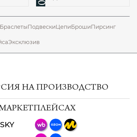
Браслеты
Подвески
Цепи
Броши
Пирсинг
йса
Эксклюзив
РСИЯ НА ПРОИЗВОДСТВО
 МАРКЕТПЛЕЙСАХ
SKY
ChatApp