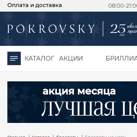
Оплата и доставка
08:00-21:
-30%
от 15 дней с
момента оплаты
КАТАЛОГ
АКЦИИ
БРИЛЛИ
|
|
|