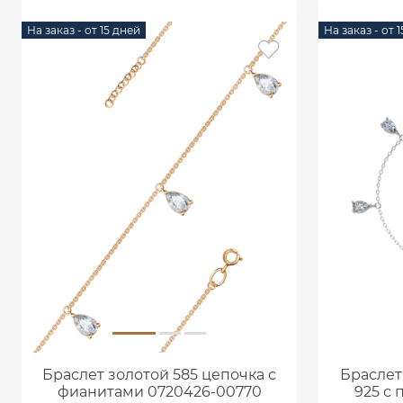
На заказ - от 15 дней
На заказ - от 
Браслет золотой 585 цепочка с
Браслет
фианитами 0720426-00770
925 с 