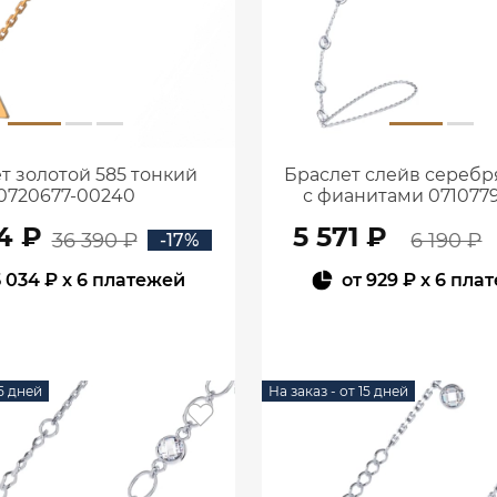
т золотой 585 тонкий
Браслет слейв серебр
0720677-00240
с фианитами 071077
4 ₽
5 571 ₽
36 390 ₽
6 190 ₽
-17%
5 034 ₽
x 6 платежей
от
929 ₽
x 6 пла
В КОРЗИНУ
В КОРЗИНУ
15 дней
На заказ - от 15 дней