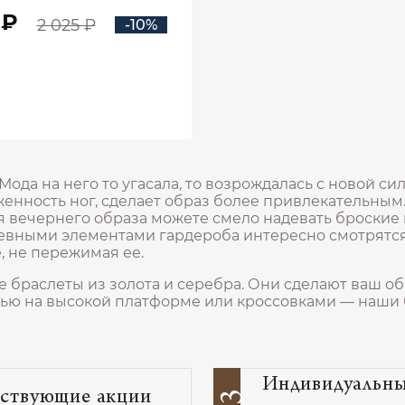
00775
 ₽
2 025 ₽
-10%
В КОРЗИНУ
Мода на него то угасала, то возрождалась с новой си
женность ног, сделает образ более привлекательным
я вечернего образа можете смело надевать броские 
евными элементами гардероба интересно смотрятся
, не пережимая ее.
 браслеты из золота и серебра. Они сделают ваш 
ью на высокой платформе или кроссовками — наши 
Индивидуальн
ствующие акции
03