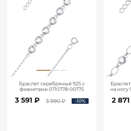
Браслет серебряный 925 с
Браслет
фианитами 0710778-00775
на ногу
фиани
3 591 ₽
2 871
3 990 ₽
-10%
В КОРЗИНУ