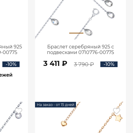
яный 925
Браслет серебряный 925 с
9-00775
подвесками 0710776-00775
3 411 ₽
3 790 ₽
-10%
-10%
тежей
В КОРЗИНУ
На заказ - от 15 дней