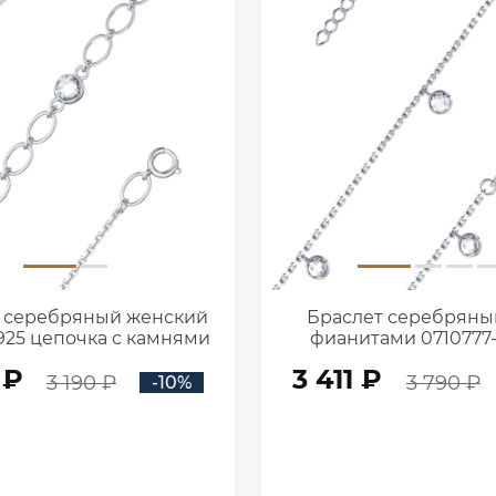
 серебряный женский
Браслет серебряный
 925 цепочка с камнями
фианитами 0710777
тами 0710780-00775
 ₽
3 411 ₽
3 190 ₽
3 790 ₽
-10%
В КОРЗИНУ
В КОРЗИНУ