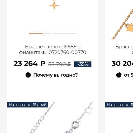
Браслет золотой 585 с
Брасле
фианитами 0720760-00770
23 264 ₽
30 20
35 790 ₽
-35%
Почему выгодно?
от
В КОРЗИНУ
На заказ - от 15 дней
На заказ - от 