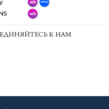
y
online
INS
Мессенджеры
Свяжитесь с нами через любой удобный
мессенджер!
ЕДИНЯЙТЕСЬ К НАМ
Телеграм
Макс
ВКонтакте