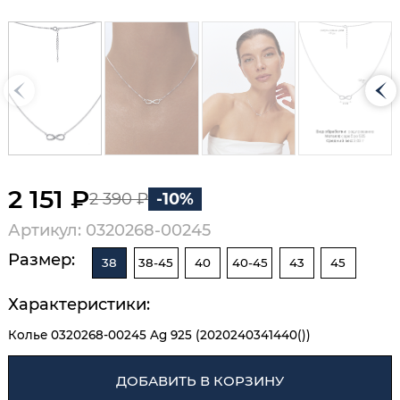
2 151 ₽
2 390 ₽
-10%
Артикул: 0320268-00245
Размер:
38
38-45
40
40-45
43
45
Характеристики:
Колье 0320268-00245 Ag 925 (2020240341440())
ДОБАВИТЬ В КОРЗИНУ