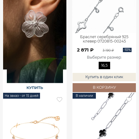
Браслет серебряный 925
клевер 0720815-00245
2 871 ₽
-10%
3 190 ₽
Выберите размер
:
16,5
Купить в один клик
В КОРЗИНУ
На заказ - от 15 дней
В наличии