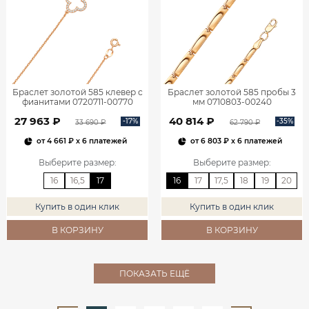
Браслет золотой 585 клевер с
Браслет золотой 585 пробы 3
фианитами 0720711-00770
мм 0710803-00240
27 963 ₽
40 814 ₽
-17%
-35%
33 690 ₽
62 790 ₽
от
4 661 ₽
x 6 платежей
от
6 803 ₽
x 6 платежей
Выберите размер
:
Выберите размер
:
16
16,5
17
16
17
17,5
18
19
20
Купить в один клик
Купить в один клик
В КОРЗИНУ
В КОРЗИНУ
ПОКАЗАТЬ ЕЩЁ