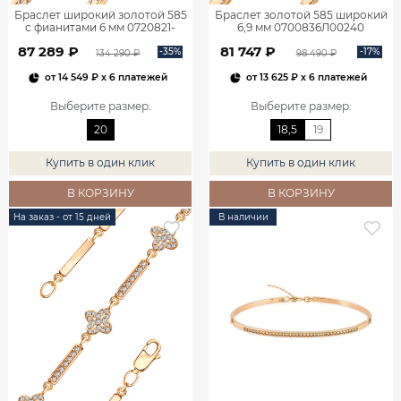
Браслет широкий золотой 585
Браслет золотой 585 широкий
с фианитами 6 мм 0720821-
6,9 мм 0700836Л00240
00770
87 289 ₽
81 747 ₽
-35%
-17%
134 290 ₽
98 490 ₽
от
14 549 ₽
x 6 платежей
от
13 625 ₽
x 6 платежей
Выберите размер
:
Выберите размер
:
20
18,5
19
Купить в один клик
Купить в один клик
В КОРЗИНУ
В КОРЗИНУ
На заказ - от 15 дней
В наличии