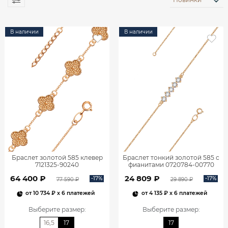
В наличии
В наличии
Браслет золотой 585 клевер
Браслет тонкий золотой 585 с
7121325-90240
фианитами 0720784-00770
64 400 ₽
24 809 ₽
-17%
-17%
77 590 ₽
29 890 ₽
от
10 734 ₽
x 6 платежей
от
4 135 ₽
x 6 платежей
Выберите размер
:
Выберите размер
:
16,5
17
17