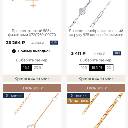
Браслет золотой 585 с
Браслет серебряный женский
фианитами 0720760-00770
на руку 925 клевер без камней
0720767-00875
23 264 ₽
-35%
35 790 ₽
Почему выгодно?
3 411 ₽
-10%
3 790 ₽
Выберите размер
:
Выберите размер
:
16,5
23,5
16,5
16,5-19
20
Купить в один клик
Купить в один клик
В КОРЗИНУ
В КОРЗИНУ
В наличии
В наличии
Лучшая цена