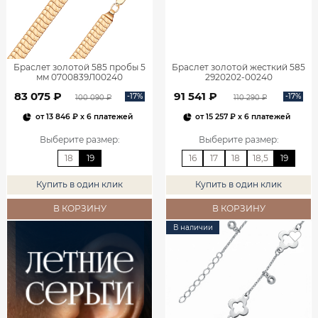
Браслет золотой 585 пробы 5
Браслет золотой жесткий 585
мм 0700839Л00240
2920202-00240
83 075 ₽
91 541 ₽
-17%
-17%
100 090 ₽
110 290 ₽
от
13 846 ₽
x 6 платежей
от
15 257 ₽
x 6 платежей
Выберите размер
:
Выберите размер
:
18
19
16
17
18
18,5
19
Купить в один клик
Купить в один клик
В КОРЗИНУ
В КОРЗИНУ
В наличии