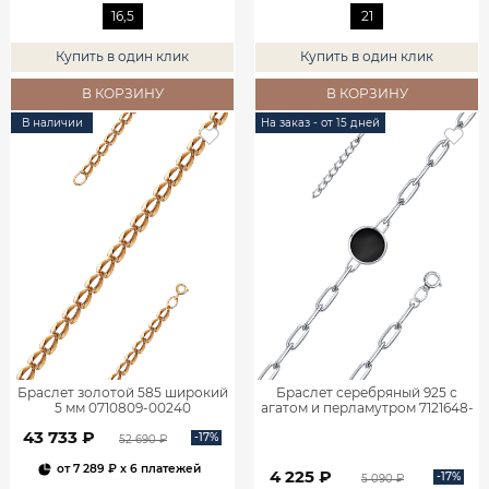
16,5
21
Купить в один клик
Купить в один клик
В КОРЗИНУ
В КОРЗИНУ
В наличии
На заказ - от 15 дней
Браслет золотой 585 широкий
Браслет серебряный 925 с
5 мм 0710809-00240
агатом и перламутром 7121648-
05775
43 733 ₽
-17%
52 690 ₽
от
7 289 ₽
x 6 платежей
4 225 ₽
-17%
5 090 ₽