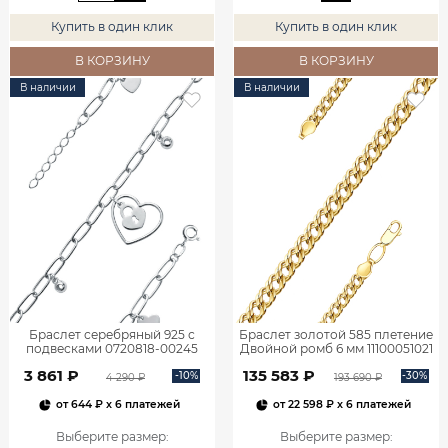
Купить в один клик
Купить в один клик
В КОРЗИНУ
В КОРЗИНУ
В наличии
В наличии
Браслет серебряный 925 с
Браслет золотой 585 плетение
подвесками 0720818-00245
Двойной ромб 6 мм 11100051021
3 861 ₽
135 583 ₽
-10%
-30%
4 290 ₽
193 690 ₽
от
644 ₽
x 6 платежей
от
22 598 ₽
x 6 платежей
Выберите размер
:
Выберите размер
: