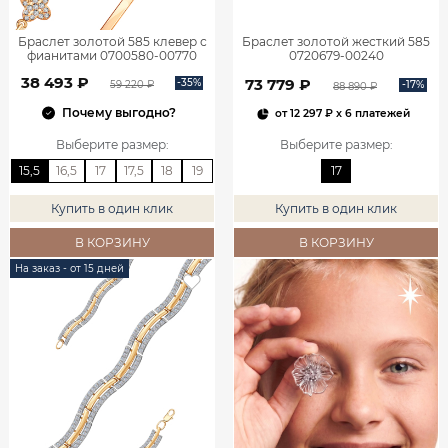
Браслет золотой 585 клевер с
Браслет золотой жесткий 585
фианитами 0700580-00770
0720679-00240
38 493 ₽
73 779 ₽
-35%
-17%
59 220 ₽
88 890 ₽
Почему выгодно?
от
12 297 ₽
x 6 платежей
Выберите размер
:
Выберите размер
:
15,5
16,5
17
17,5
18
19
17
Купить в один клик
Купить в один клик
В КОРЗИНУ
В КОРЗИНУ
На заказ - от 15 дней