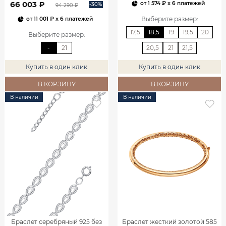
66 003 ₽
от
1 574 ₽
x 6 платежей
-30%
94 290 ₽
Выберите размер
:
от
11 001 ₽
x 6 платежей
17,5
18,5
19
19,5
20
Выберите размер
:
-
21
20,5
21
21,5
Купить в один клик
Купить в один клик
В КОРЗИНУ
В КОРЗИНУ
В наличии
В наличии
Браслет серебряный 925 без
Браслет жесткий золотой 585