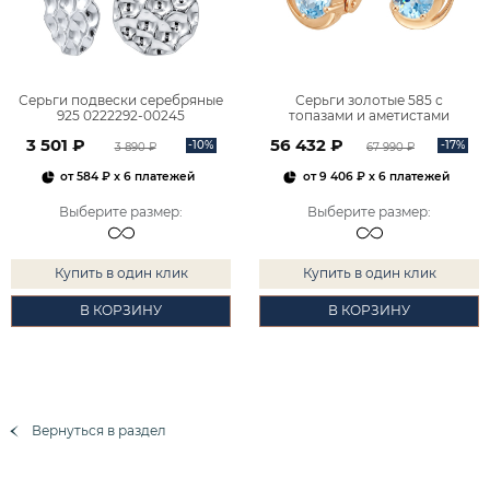
Серьги подвески серебряные
Серьги золотые 585 с
925 0222292-00245
топазами и аметистами
2101828М00900
3 501 ₽
56 432 ₽
-10%
-17%
3 890 ₽
67 990 ₽
от
584 ₽
x 6 платежей
от
9 406 ₽
x 6 платежей
Выберите размер
:
Выберите размер
:
Купить в один клик
Купить в один клик
В КОРЗИНУ
В КОРЗИНУ
Вернуться в раздел