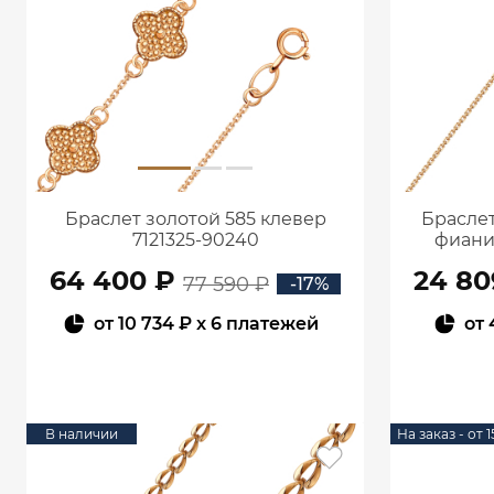
Браслет золотой 585 клевер
Браслет
7121325-90240
фиани
64 400 ₽
24 80
77 590 ₽
-17%
от
10 734 ₽
x 6 платежей
от
В КОРЗИНУ
В наличии
На заказ - от 