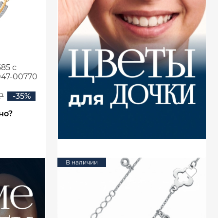
85 с
47-00770
₽
-35%
но?
В наличии