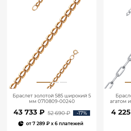
Браслет золотой 585 широкий 5
Брасл
мм 0710809-00240
агатом 
43 733 ₽
4 225
52 690 ₽
-17%
от
7 289 ₽
x 6 платежей