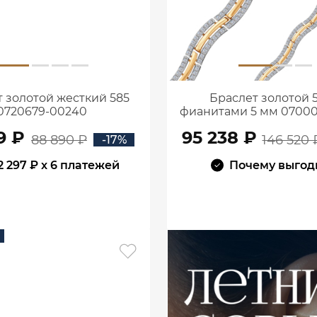
 золотой жесткий 585
Браслет золотой 5
0720679-00240
фианитами 5 мм 07000
9 ₽
95 238 ₽
88 890 ₽
146 520 
-17%
2 297 ₽
x 6 платежей
Почему выгод
В КОРЗИНУ
В КОРЗИНУ