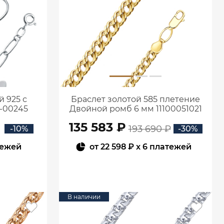
 925 с
Браслет золотой 585 плетение
-00245
Двойной ромб 6 мм 11100051021
135 583 ₽
193 690 ₽
-10%
-30%
тежей
от
22 598 ₽
x 6 платежей
В КОРЗИНУ
В наличии