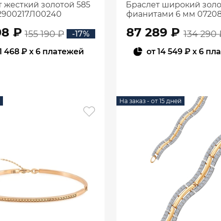
 жесткий золотой 585
Браслет широкий золо
2900217Л00240
фианитами 6 мм 07208
08 ₽
87 289 ₽
155 190 ₽
134 290 
-17%
1 468 ₽
x 6 платежей
от
14 549 ₽
x 6 пл
В КОРЗИНУ
В КОРЗИНУ
На заказ - от 15 дней