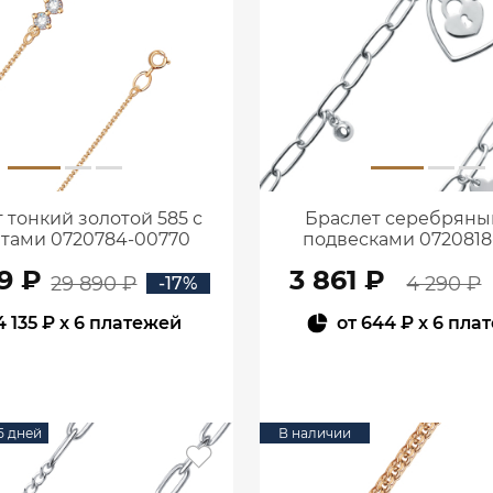
 тонкий золотой 585 с
Браслет серебряный
тами 0720784-00770
подвесками 0720818
9 ₽
3 861 ₽
29 890 ₽
4 290 ₽
-17%
4 135 ₽
x 6 платежей
от
644 ₽
x 6 пла
В КОРЗИНУ
В КОРЗИНУ
15 дней
В наличии