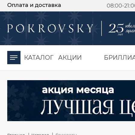
Оплата и доставка
08:00-21:
-30%
от 15 дней с
момента оплаты
КАТАЛОГ
АКЦИИ
БРИЛЛИ
|
|