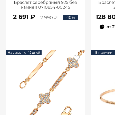
Браслет серебряный 925 без
Браслет
камней 0710854-00245
2 691 ₽
128 8
2 990 ₽
-10%
от
2
В КОРЗИНУ
На заказ - от 15 дней
В наличии