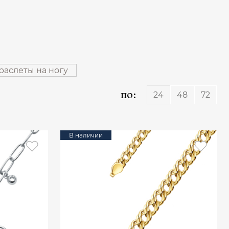
раслеты на ногу
по:
24
48
72
В наличии