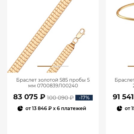
Браслет золотой 585 пробы 5
Браслет
мм 0700839Л00240
83 075 ₽
91 54
100 090 ₽
-17%
от
13 846 ₽
x 6 платежей
от
1
В КОРЗИНУ