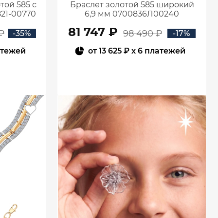
той 585 с
Браслет золотой 585 широкий
21-00770
6,9 мм 0700836Л00240
81 747 ₽
₽
98 490 ₽
-35%
-17%
атежей
от
13 625 ₽
x 6 платежей
В КОРЗИНУ