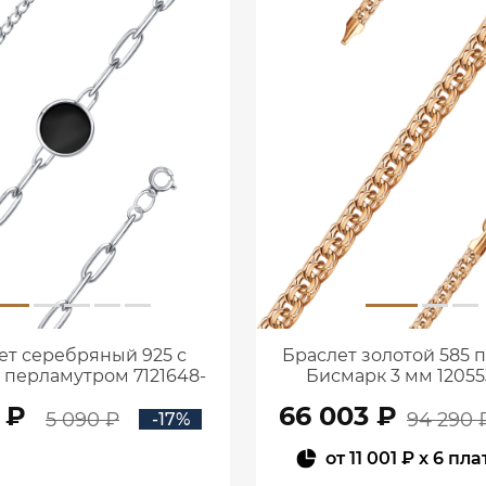
ет серебряный 925 с
Браслет золотой 585 
и перламутром 7121648-
Бисмарк 3 мм 12055
05775
 ₽
66 003 ₽
5 090 ₽
94 290 
-17%
от
11 001 ₽
x 6 пл
В КОРЗИНУ