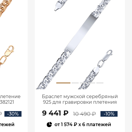
плетение
Браслет мужской серебряный
382121
925 для гравировки плетения
Бисмарк 0720683-00245
9 441 ₽
₽
10 490 ₽
-30%
-10%
атежей
от
1 574 ₽
x 6 платежей