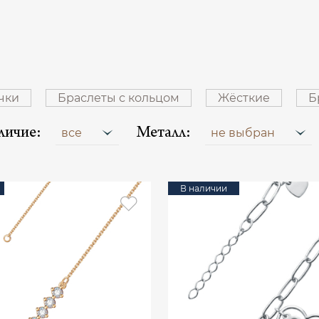
чки
Браслеты с кольцом
Жёсткие
Б
личие:
Металл:
все
не выбран
В наличии