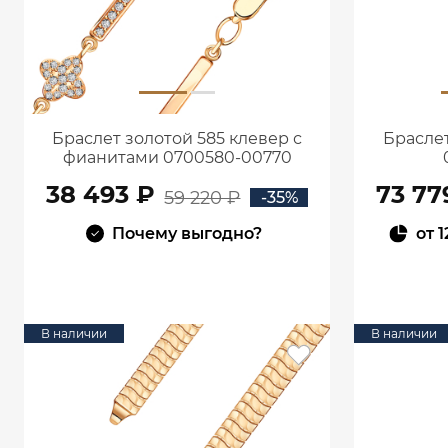
Браслет золотой 585 клевер с
Браслет
фианитами 0700580-00770
38 493 ₽
73 77
59 220 ₽
-35%
Почему выгодно?
от
1
В КОРЗИНУ
В наличии
В наличии