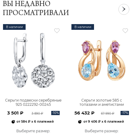
ВЫ НЕДАВНО
ПРОСМАТРИВАЛИ
В наличии
В наличии
Серьги подвески серебряные
Серьги золотые 585 с
925 0222292-00245
топазами и аметистами
2101828М00900
3 501 ₽
56 432 ₽
-10%
-17%
3 890 ₽
67 990 ₽
от
584 ₽
x 6 платежей
от
9 406 ₽
x 6 платежей
Выберите размер
:
Выберите размер
: