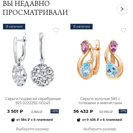
ВЫ НЕДАВНО
ПРОСМАТРИВАЛИ
В наличии
В наличии
Серьги подвески серебряные
Серьги золотые 585 с
925 0222292-00245
топазами и аметистами
2101828М00900
3 501 ₽
56 432 ₽
-10%
-17%
3 890 ₽
67 990 ₽
от
584 ₽
x 6 платежей
от
9 406 ₽
x 6 платежей
Выберите размер
:
Выберите размер
: