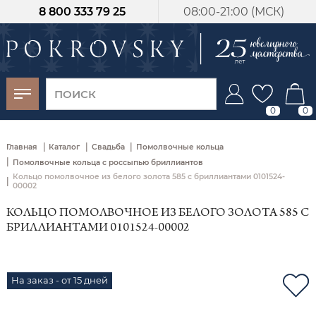
8 800 333 79 25
08:00-21:00 (МСК)
-30%
от 15 дней с
момента оплаты
0
0
|
|
|
Главная
Каталог
Свадьба
Помолвочные кольца
|
Помолвочные кольца с россыпью бриллиантов
Кольцо помолвочное из белого золота 585 с бриллиантами 0101524-
|
00002
КОЛЬЦО ПОМОЛВОЧНОЕ ИЗ БЕЛОГО ЗОЛОТА 585 С
БРИЛЛИАНТАМИ 0101524-00002
На заказ - от 15 дней