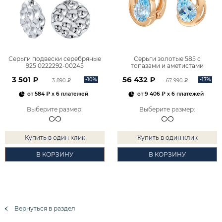
Серьги подвески серебряные
Серьги золотые 585 с
925 0222292-00245
топазами и аметистами
2101828М00900
3 501 ₽
56 432 ₽
-10%
-17%
3 890 ₽
67 990 ₽
от
584 ₽
x 6 платежей
от
9 406 ₽
x 6 платежей
Выберите размер
:
Выберите размер
:
Купить в один клик
Купить в один клик
В КОРЗИНУ
В КОРЗИНУ
Вернуться в раздел