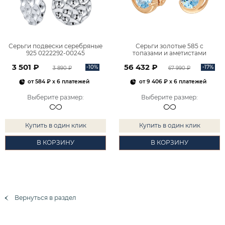
Серьги подвески серебряные
Серьги золотые 585 с
925 0222292-00245
топазами и аметистами
2101828М00900
3 501 ₽
56 432 ₽
-10%
-17%
3 890 ₽
67 990 ₽
от
584 ₽
x 6 платежей
от
9 406 ₽
x 6 платежей
Выберите размер
:
Выберите размер
:
Купить в один клик
Купить в один клик
В КОРЗИНУ
В КОРЗИНУ
Вернуться в раздел