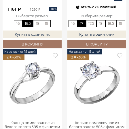
от
674 ₽
x 6 платежей
1 161 ₽
-10%
1 290 ₽
Выберите размер
:
Выберите размер
:
16
16,5
18
19
16
17
17,5
18
18,5
19
Купить в один клик
Купить в один клик
В КОРЗИНУ
В КОРЗИНУ
На заказ - от 15 дней
На заказ - от 15 дней
2 = -30%
2 = -30%
Кольцо помолвочное из
Кольцо помолвочное из
белого золота 585 с фианитом
белого золота 585 с фианитом