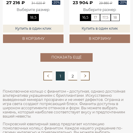
27 216 ₽
23 904 ₽
-20%
-20%
34 020 ₽
29 880 ₽
Выберите размер
:
Выберите размер
:
18,5
16,5
17
17,5
18
Купить в один клик
Купить в один клик
В КОРЗИНУ
В КОРЗИНУ
ПОКАЗАТЬ ЕЩЁ
1
2
Помолвочное кольцо с фианитом – доступная, однако достойная
альтернатива украшениям с бриллиантами. Искусственно
выведенный минерал прозрачен и не имеет дефектов. Огранка и
игра света создают потрясающий блеск. Фианиты доступны в
широком ассортименте оттенков и форм. Вы можете выбрать
камень, который наиболее соответствует вкусу и предпочтениям
вашей невесты.
Покровский ювелирный завод предлагает коллекцию
помолвочных колец с фианитом. Каждое нашего украшение по-
своему интересно и привлекательно. Вы можете выбрать