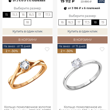
19 112 ₽
от
3 479 ₽
x 6 платежей
-20%
23 890 ₽
Выберите размер
:
от
3 186 ₽
x 6 платежей
15
15,5
16
16,5
17
17,5
Выберите размер
:
18
16
16,5
17
17,5
18
19
Купить в один клик
Купить в один клик
В КОРЗИНУ
В КОРЗИНУ
На заказ - от 15 дней
На заказ - от 15 дней
2 = -30%
2 = -30%
Кольцо помолвочное золотое
Кольцо помолвочное из