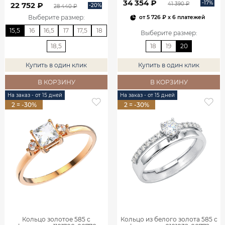
34 354 ₽
-17%
41 390 ₽
22 752 ₽
-20%
28 440 ₽
Выберите размер
:
от
5 726 ₽
x 6 платежей
15,5
16
16,5
17
17,5
18
Выберите размер
:
18,5
18
19
20
Купить в один клик
Купить в один клик
В КОРЗИНУ
В КОРЗИНУ
На заказ - от 15 дней
На заказ - от 15 дней
2 = -30%
2 = -30%
Кольцо золотое 585 с
Кольцо из белого золота 585 с