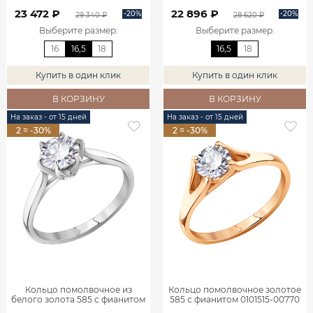
0101528-00772
0101511-00772
23 472 ₽
22 896 ₽
-20%
-20%
29 340 ₽
28 620 ₽
Выберите размер
:
Выберите размер
:
16
16,5
18
16,5
18
Купить в один клик
Купить в один клик
В КОРЗИНУ
В КОРЗИНУ
На заказ - от 15 дней
На заказ - от 15 дней
2 = -30%
2 = -30%
Кольцо помолвочное из
Кольцо помолвочное золотое
белого золота 585 с фианитом
585 с фианитом 0101515-00770
0101509-00772