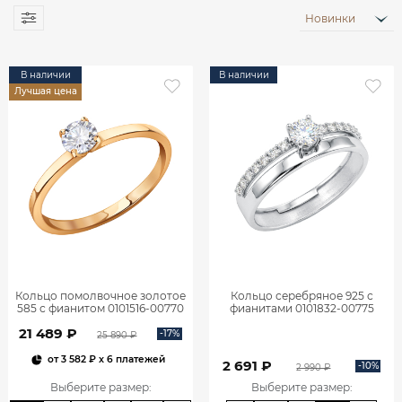
Новинки
В наличии
В наличии
Лучшая цена
Кольцо помолвочное золотое
Кольцо серебряное 925 с
585 с фианитом 0101516-00770
фианитами 0101832-00775
21 489 ₽
-17%
25 890 ₽
от
3 582 ₽
x 6 платежей
2 691 ₽
-10%
2 990 ₽
Выберите размер
:
Выберите размер
: