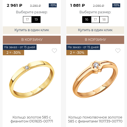
2 961 ₽
1 881 ₽
-10%
-10%
3 290 ₽
2 090 ₽
Выберите размер
:
Выберите размер
:
17
19
16
17
18
Купить в один клик
Купить в один клик
В КОРЗИНУ
В КОРЗИНУ
На заказ - от 15 дней
На заказ - от 15 дней
2 = -30%
2 = -30%
Кольцо золотое 585 с
Кольцо помолвочное золотое
фианитом 0101635-00771
585 с фианитами 1101739-00770