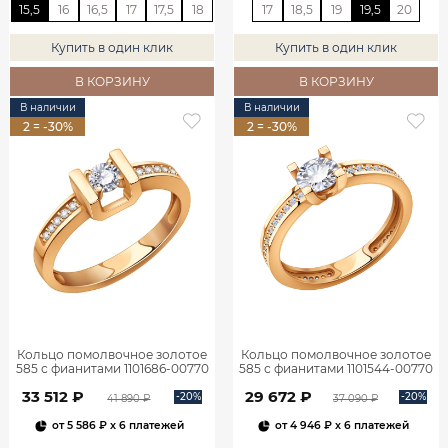
15,5
16
16,5
17
17,5
18
17
18,5
19
19,5
20
Купить в один клик
Купить в один клик
В КОРЗИНУ
В КОРЗИНУ
В наличии
В наличии
2 = -30%
2 = -30%
Кольцо помолвочное золотое
Кольцо помолвочное золотое
585 с фианитами 1101686-00770
585 с фианитами 1101544-00770
33 512 ₽
29 672 ₽
-20%
-20%
41 890 ₽
37 090 ₽
от
5 586 ₽
x 6 платежей
от
4 946 ₽
x 6 платежей