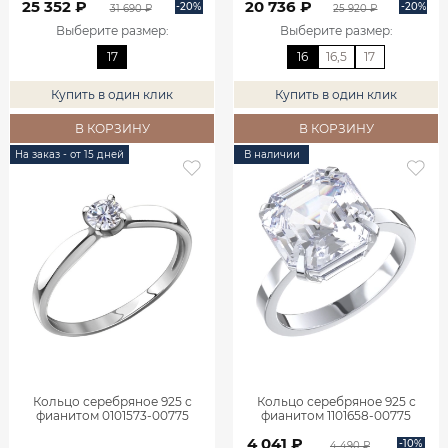
25 352 ₽
20 736 ₽
-20%
-20%
31 690 ₽
25 920 ₽
Выберите размер
:
Выберите размер
:
17
16
16,5
17
Купить в один клик
Купить в один клик
В КОРЗИНУ
В КОРЗИНУ
На заказ - от 15 дней
В наличии
Кольцо серебряное 925 с
Кольцо серебряное 925 с
фианитом 0101573-00775
фианитом 1101658-00775
4 041 ₽
-10%
4 490 ₽