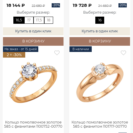
18 144 ₽
19 728 ₽
-20%
-20%
22 680 ₽
24 660 ₽
Выберите размер
:
Выберите размер
:
16,5
17
17,5
18
16
Купить в один клик
Купить в один клик
В КОРЗИНУ
В КОРЗИНУ
На заказ - от 15 дней
В наличии
2 = -30%
Кольцо помолвочное золотое
Кольцо помолвочное золотое
585 с фианитами 1100752-00770
585 с фианитом 1101717-00770