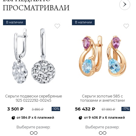
ПРОСМАТРИВАЛИ
В наличии
В наличии
Серьги подвески серебряные
Серьги золотые 585 с
925 0222292-00245
топазами и аметистами
2101828М00900
3 501 ₽
56 432 ₽
-10%
-17%
3 890 ₽
67 990 ₽
от
584 ₽
x 6 платежей
от
9 406 ₽
x 6 платежей
Выберите размер
:
Выберите размер
: