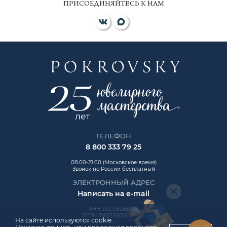
ПРИСОЕДИНЯЙТЕСЬ К НАМ
ТЕЛЕФОН
8 800 333 79 25
08:00-21:00 (Московское время)
Звонок по России бесплатный
ЭЛЕКТРОННЫЙ АДРЕС
Написать на e-mail
ИНН 332105268454
ОГРН 319332800006992
На сайте используются cookie.