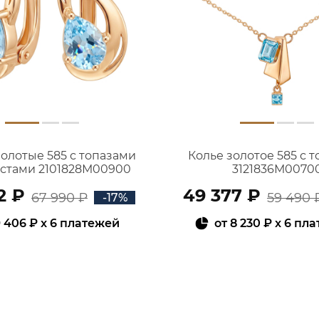
золотые 585 с топазами
Колье золотое 585 с 
истами 2101828М00900
3121836М0070
2 ₽
49 377 ₽
67 990 ₽
59 490 
-17%
 406 ₽
x 6 платежей
от
8 230 ₽
x 6 пл
В КОРЗИНУ
В КОРЗИНУ