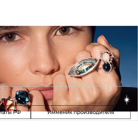
латы РФ
Имменик производителя