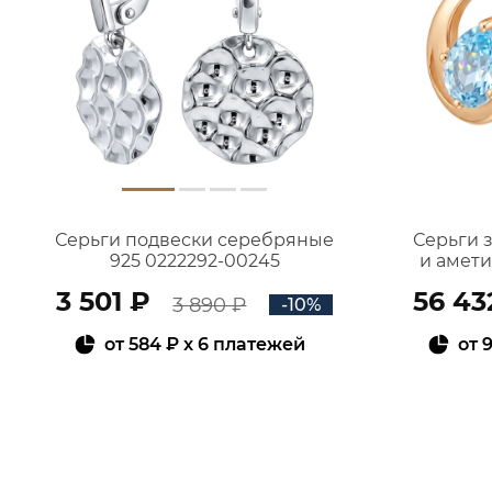
Серьги подвески серебряные
Серьги 
925 0222292-00245
и амет
3 501 ₽
56 43
3 890 ₽
-10%
от
584 ₽
x 6 платежей
от
9
В КОРЗИНУ