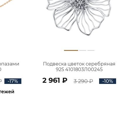
топазами
Подвеска цветок серебряная
0
925 4101803Л00245
2 961 ₽
₽
3 290 ₽
-17%
-10%
атежей
В КОРЗИНУ