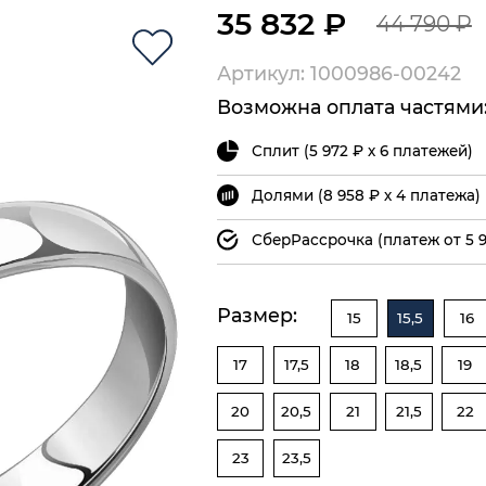
35 832 ₽
44 790 ₽
Артикул: 1000986-00242
Возможна оплата частями
Сплит (5 972 ₽ х 6 платежей)
Долями (8 958 ₽ х 4 платежа)
СберРассрочка (платеж от 5 9
Размер:
15
15,5
16
17
17,5
18
18,5
19
20
20,5
21
21,5
22
23
23,5